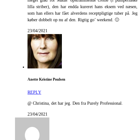
meget glad for Matas’ opstrammende creme (i pumpeflaske
lilla striber), den har endda kureret hans eksem ved næsen,
som han ellers har fået alverdens receptpligtige tuber på. Jeg
køber dobbelt op nu af den. Rigtig go’ weekend. 🙂
23/04/2021
Anette Kristine Poulsen
REPLY
@ Christina, det har jeg. Den fra Purely Professional.
23/04/2021