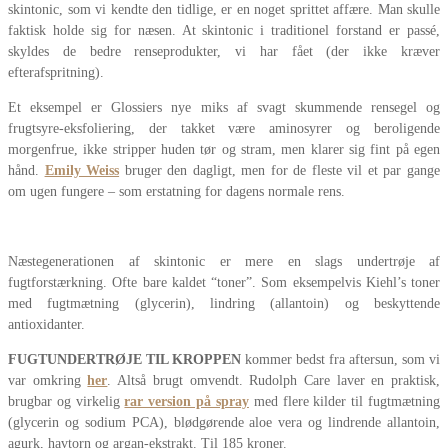
skintonic, som vi kendte den tidlige, er en noget sprittet affære. Man skulle
faktisk holde sig for næsen. At skintonic i traditionel forstand er passé,
skyldes de bedre renseprodukter, vi har fået (der ikke kræver
efterafspritning).
Et eksempel er Glossiers nye miks af svagt skummende rensegel og
frugtsyre-eksfoliering, der takket være aminosyrer og beroligende
morgenfrue, ikke stripper huden tør og stram, men klarer sig fint på egen
hånd.
Emily Weiss
bruger den dagligt, men for de fleste vil et par gange
om ugen fungere – som erstatning for dagens normale rens.
Næstegenerationen af skintonic er mere en slags undertrøje af
fugtforstærkning. Ofte bare kaldet “toner”. Som eksempelvis Kiehl’s toner
med fugtmætning (glycerin), lindring (allantoin) og beskyttende
antioxidanter.
FUGTUNDERTRØJE TIL KROPPEN
kommer bedst fra aftersun, som vi
var omkring
her
. Altså brugt omvendt. Rudolph Care laver en praktisk,
brugbar og virkelig
rar version på spray
med flere kilder til fugtmætning
(glycerin og sodium PCA), blødgørende aloe vera og lindrende allantoin,
agurk, havtorn og argan-ekstrakt. Til 185 kroner.