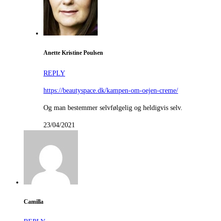
Anette Kristine Poulsen
REPLY
https://beautyspace.dk/kampen-om-oejen-creme/
Og man bestemmer selvfølgelig og heldigvis selv.
23/04/2021
Camilla