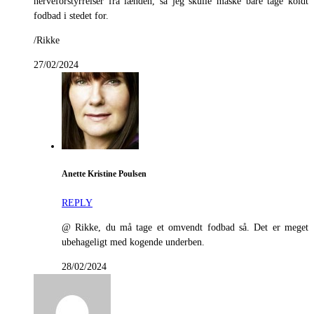
nerveforstyrrelser fra lænden, så jeg skulle måske bare tage koldt
fodbad i stedet for.
/Rikke
27/02/2024
Anette Kristine Poulsen
REPLY
@ Rikke, du må tage et omvendt fodbad så. Det er meget
ubehageligt med kogende underben.
28/02/2024