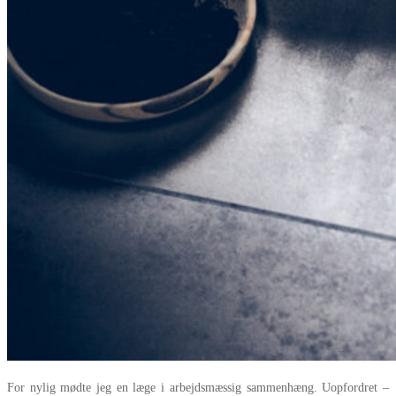
For nylig mødte jeg en læge i arbejdsmæssig sammenhæng. Uopfordret –