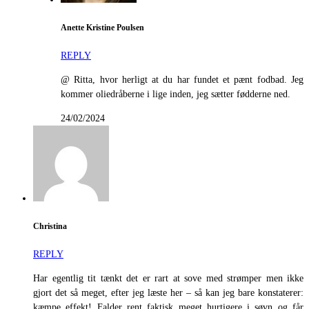
Anette Kristine Poulsen
REPLY
@ Ritta, hvor herligt at du har fundet et pænt fodbad. Jeg
kommer oliedråberne i lige inden, jeg sætter fødderne ned.
24/02/2024
Christina
REPLY
Har egentlig tit tænkt det er rart at sove med strømper men ikke
gjort det så meget, efter jeg læste her – så kan jeg bare konstaterer:
kæmpe effekt! Falder rent faktisk meget hurtigere i søvn og får