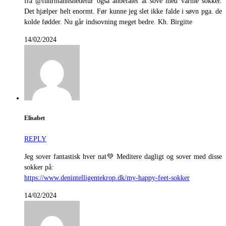
fra @fuhrmannshedetur også anbefalet at sove med varme sokker.
Det hjælper helt enormt. Før kunne jeg slet ikke falde i søvn pga. de
kolde fødder. Nu går indsovning meget bedre. Kh. Birgitte
14/02/2024
Elisabet
REPLY
Jeg sover fantastisk hver nat💚 Meditere dagligt og sover med disse
sokker på:
https://www.denintelligentekrop.dk/my-happy-feet-sokker
14/02/2024