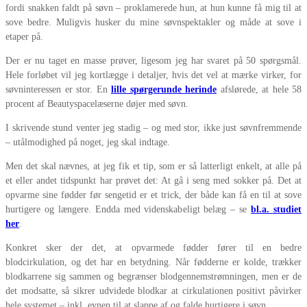
fordi snakken faldt på søvn – proklamerede hun, at hun kunne få mig til at
sove bedre. Muligvis husker du mine søvnspektakler og måde at sove i
etaper på.
Der er nu taget en masse prøver, ligesom jeg har svaret på 50 spørgsmål.
Hele forløbet vil jeg kortlægge i detaljer, hvis det vel at mærke virker, for
søvninteressen er stor. En
lille spørgerunde herinde
afslørede, at hele 58
procent af Beautyspacelæserne døjer med søvn.
I skrivende stund venter jeg stadig – og med stor, ikke just søvnfremmende
– utålmodighed på noget, jeg skal indtage.
Men det skal nævnes, at jeg fik et tip, som er så latterligt enkelt, at alle på
et eller andet tidspunkt har prøvet det: At gå i seng med sokker på. Det at
opvarme sine fødder før sengetid er et trick, der både kan få en til at sove
hurtigere og længere. Endda med videnskabeligt belæg – se
bl.a. studiet
her
.
Konkret sker der det, at opvarmede fødder fører til en bedre
blodcirkulation, og det har en betydning. Når fødderne er kolde, trækker
blodkarrene sig sammen og begrænser blodgennemstrømningen, men er de
det modsatte, så sikrer udvidede blodkar at cirkulationen positivt påvirker
hele systemet – inkl. evnen til at slappe af og falde hurtigere i søvn.