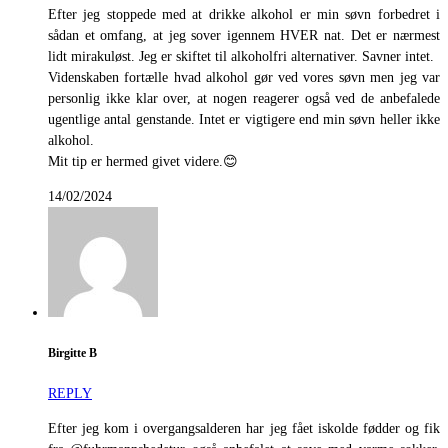
Efter jeg stoppede med at drikke alkohol er min søvn forbedret i
sådan et omfang, at jeg sover igennem HVER nat. Det er nærmest
lidt mirakuløst. Jeg er skiftet til alkoholfri alternativer. Savner intet.
Videnskaben fortælle hvad alkohol gør ved vores søvn men jeg var
personlig ikke klar over, at nogen reagerer også ved de anbefalede
ugentlige antal genstande. Intet er vigtigere end min søvn heller ikke
alkohol.
Mit tip er hermed givet videre.😊
14/02/2024
Birgitte B
REPLY
Efter jeg kom i overgangsalderen har jeg fået iskolde fødder og fik