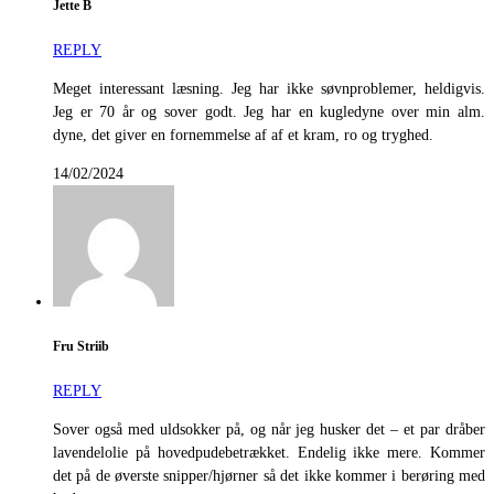
Jette B
REPLY
Meget interessant læsning. Jeg har ikke søvnproblemer, heldigvis.
Jeg er 70 år og sover godt. Jeg har en kugledyne over min alm.
dyne, det giver en fornemmelse af af et kram, ro og tryghed.
14/02/2024
Fru Striib
REPLY
Sover også med uldsokker på, og når jeg husker det – et par dråber
lavendelolie på hovedpudebetrækket. Endelig ikke mere. Kommer
det på de øverste snipper/hjørner så det ikke kommer i berøring med