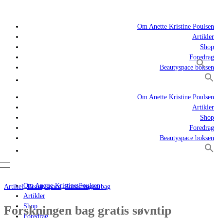
Om Anette Kristine Poulsen
Artikler
Shop
Foredrag
Beautyspace boksen
Om Anette Kristine Poulsen
Artikler
Shop
Foredrag
Beautyspace boksen
Om Anette Kristine Poulsen
Artikel
,
Beautyspace
,
Forskningen bag
Artikler
Shop
Forskningen bag gratis søvntip
Foredrag