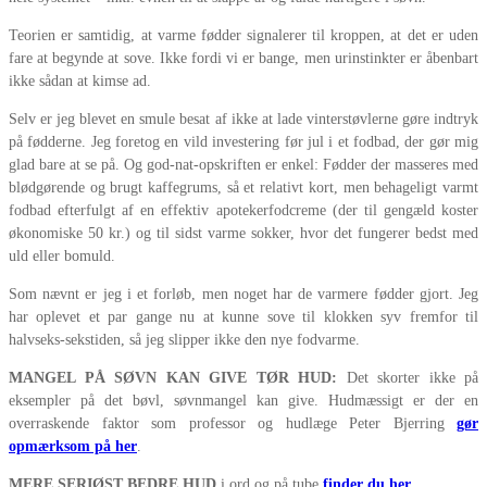
Teorien er samtidig, at varme fødder signalerer til kroppen, at det er uden
fare at begynde at sove. Ikke fordi vi er bange, men urinstinkter er åbenbart
ikke sådan at kimse ad.
Selv er jeg blevet en smule besat af ikke at lade vinterstøvlerne gøre indtryk
på fødderne. Jeg foretog en vild investering før jul i et fodbad, der gør mig
glad bare at se på. Og god-nat-opskriften er enkel: Fødder der masseres med
blødgørende og brugt kaffegrums, så et relativt kort, men behageligt varmt
fodbad efterfulgt af en effektiv apotekerfodcreme (der til gengæld koster
økonomiske 50 kr.) og til sidst varme sokker, hvor det fungerer bedst med
uld eller bomuld.
Som nævnt er jeg i et forløb, men noget har de varmere fødder gjort. Jeg
har oplevet et par gange nu at kunne sove til klokken syv fremfor til
halvseks-sekstiden, så jeg slipper ikke den nye fodvarme.
MANGEL PÅ SØVN KAN GIVE TØR HUD:
Det skorter ikke på
eksempler på det bøvl, søvnmangel kan give. Hudmæssigt er der en
overraskende faktor som professor og hudlæge Peter Bjerring
gør
opmærksom på her
.
MERE SERIØST BEDRE HUD
i ord og på tube
finder du her.