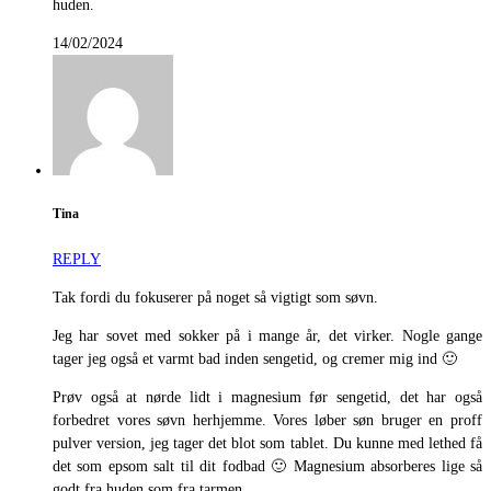
huden.
14/02/2024
Tina
REPLY
Tak fordi du fokuserer på noget så vigtigt som søvn.
Jeg har sovet med sokker på i mange år, det virker. Nogle gange
tager jeg også et varmt bad inden sengetid, og cremer mig ind 🙂
Prøv også at nørde lidt i magnesium før sengetid, det har også
forbedret vores søvn herhjemme. Vores løber søn bruger en proff
pulver version, jeg tager det blot som tablet. Du kunne med lethed få
det som epsom salt til dit fodbad 🙂 Magnesium absorberes lige så
godt fra huden som fra tarmen.