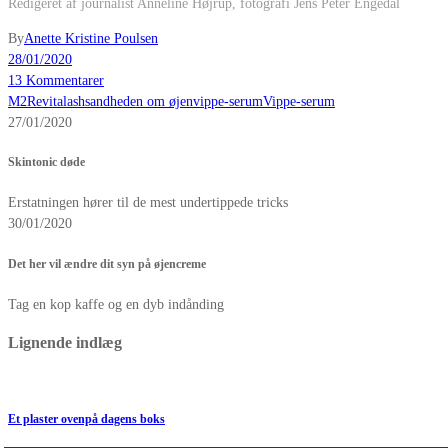
Redigeret af journalist Anneline Højrup, fotografi Jens Peter Engedal
By
Anette Kristine Poulsen
28/01/2020
13 Kommentarer
M2
Revitalash
sandheden om øjenvippe-serum
Vippe-serum
27/01/2020
Skintonic døde
Erstatningen hører til de mest undertippede tricks
30/01/2020
Det her vil ændre dit syn på øjencreme
Tag en kop kaffe og en dyb indånding
Lignende indlæg
Et plaster ovenpå dagens boks