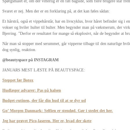
Spørgsmålet er, om der vitterlig er en fæl bagside, som flere brugere står fre
Svaret er nej. Men der er en forklaring på, at det kan føles sådan:
Et hårstrå, også et vippehårstår, har en livscyklus, hvor håret befinder sig i e
vokser og hviler hulter til bulter. Men begynder man på vækstserum, der virker
Bjerring. ”Derfor er resultatet for mange så eksplosivt, når de begynder at b
Når man så stopper med serummet, går vipperne tilbage til den naturlige hvil
dog synlig, reaktion.
@beautyspace på INSTAGRAM
JANUARS MEST LÆSTE PÅ BEAUTYSPACE:
Steppet før Botox
Hudlæger advarer: Pas på halsen
Budget-rutinen, der får din hud til at se dyr ud
Go’ Morgen Danmark: Selfien er stendød. Gør i stedet det her.
Jeg har prøvet Pico-laseren. Her er, hvad der skete