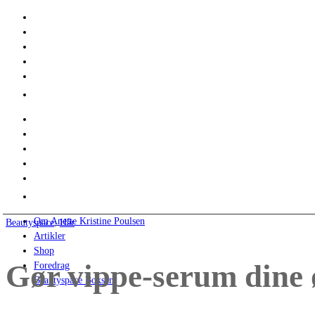
Om Anette Kristine Poulsen
Beautyspace
,
Hår
Artikler
Shop
Gør vippe-serum dine 
Foredrag
Beautyspace Boksen