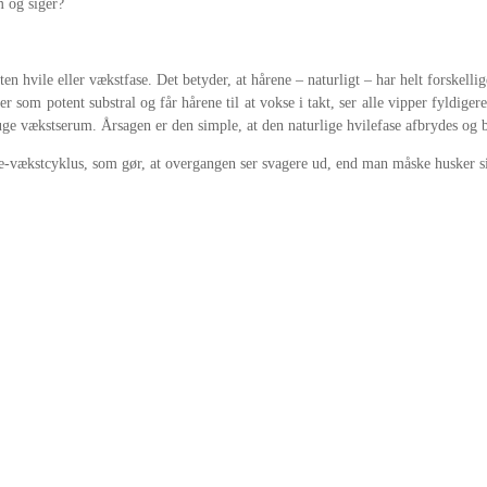
m og siger?
nten hvile eller vækstfase. Det betyder, at hårene – naturligt – har helt forskel
 som potent substral og får hårene til at vokse i takt, ser alle vipper fyldige
ruge vækstserum. Årsagen er den simple, at den naturlige hvilefase afbrydes og b
e-vækstcyklus, som gør, at overgangen ser svagere ud, end man måske husker sit