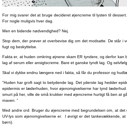
For mig svarer det at bruge decideret øjencreme til lysten til desse
For nogle muligvis hver dag.
Men en bidende nødvendighed? Nej.
Stop dem, der prøver at overbevise dig om det modsatte. De står i 
fugt og beskyttelse.
Fakta er, at huden omkring øjnene skam ER tyndere, og derfor kan blive
lag af serum eller ansigtscreme. Bare et ganske tyndt lag. Og selvfølg
Skal vi dykke endnu længere ned i fakta, så får du professor og hudl
”Huden har groft sagt to betydende lag. Det yderste lag hedder epid
epidermis er læderhuden, hvor øjenomgivelserne har tynd læderhud. 
smurt på her, ville de små krukker med øjencreme hurtigt få ben at g
maven. ”
Med andre ord: Bruger du øjencreme med begrundelsen om, at det er
UV-lys som øjenomgivelserne er. I øvrigt er det tankevækkende, at
børn).