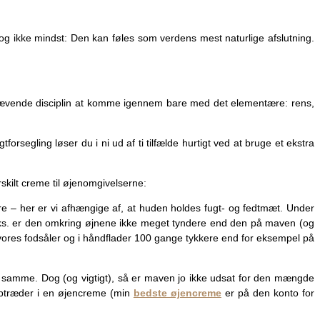
 og ikke mindst: Den kan føles som verdens mest naturlige afslutning.
skrævende disciplin at komme igennem bare med det elementære: rens,
rsegling løser du i ni ud af ti tilfælde hurtigt ved at bruge et ekstra
kilt creme til øjenomgivelserne:
re – her er vi afhængige af, at huden holdes fugt- og fedtmæt. Under
.eks. er den omkring øjnene ikke meget tyndere end den på maven (og
 vores fodsåler og i håndflader 100 gange tykkere end for eksempel på
 samme. Dog (og vigtigt), så er maven jo ikke udsat for den mængde
optræder i en øjencreme (min
bedste øjencreme
er på den konto for