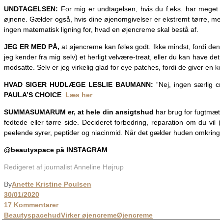
UNDTAGELSEN:
For mig er undtagelsen, hvis du f.eks. har meget 
øjnene. Gælder også, hvis dine øjenomgivelser er ekstremt tørre, 
ingen matematisk ligning for, hvad en øjencreme skal bestå af.
JEG ER MED PÅ,
at øjencreme kan føles godt. Ikke mindst, fordi 
jeg kender fra mig selv) et herligt velvære-treat, eller du kan have
modsatte. Selv er jeg virkelig glad for eye patches, fordi de giver en ko
HVAD SIGER HUDLÆGE LESLIE BAUMANN:
”Nej, ingen særlig 
PAULA’S CHOICE
:
Læs her
.
SUMMASUMARUM er, at hele din ansigtshud
har brug for fugtmætn
fedtede eller tørre side. Decideret forbedring, reparation om du vil 
peelende syrer, peptider og niacinmid. Når det gælder huden omkring 
@beautyspace på INSTAGRAM
Redigeret af journalist Anneline Højrup
By
Anette Kristine Poulsen
30/01/2020
17 Kommentarer
Beautyspace
hud
Virker øjencreme
Øjencreme