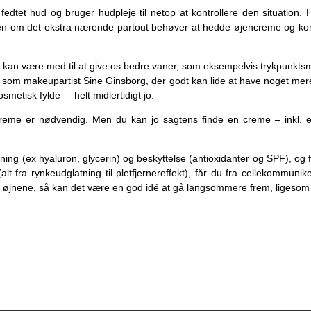
fedtet hud og bruger hudpleje til netop at kontrollere den situati
men om det ekstra nærende partout behøver at hedde øjencreme og komm
den kan være med til at give os bedre vaner, som eksempelvis trykpu
 det som makeupartist Sine Ginsborg, der godt kan lide at have noget m
smetisk fylde – helt midlertidigt jo.
creme er nødvendig. Men du kan jo sagtens finde en creme – inkl. 
ing (ex hyaluron, glycerin) og beskyttelse (antioxidanter og SPF), og 
(alt fra rynkeudglatning til pletfjernereffekt), får du fra cellekommun
øjnene, så kan det være en god idé at gå langsommere frem, ligesom de