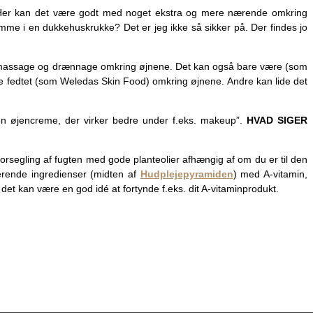
on. Her kan det være godt med noget ekstra og mere nærende omkring
e i en dukkehuskrukke? Det er jeg ikke så sikker på. Der findes jo
nktsmassage og drænnage omkring øjnene. Det kan også bare være (som
ere fedtet (som Weledas Skin Food) omkring øjnene. Andre kan lide det
en øjencreme, der virker bedre under f.eks. makeup”.
HVAD SIGER
forsegling af fugten med gode planteolier afhængig af om du er til den
ikerende ingredienser (midten af
Hudplejepyramiden
) med A-vitamin,
t kan være en god idé at fortynde f.eks. dit A-vitaminprodukt.