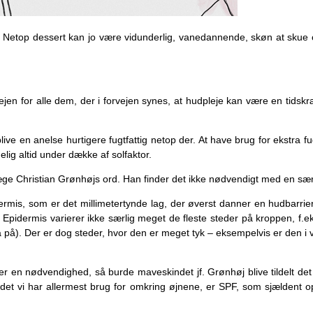
rt. Netop dessert kan jo være vidunderlig, vanedannende, skøn at skue
vejen for alle dem, der i forvejen synes, at hudpleje kan være en tid
 en anelse hurtigere fugtfattig netop der. At have brug for ekstra fugtfo
elig altid under dække af solfaktor.
æge Christian Grønhøjs ord. Han finder det ikke nødvendigt med en særs
ermis, som er det millimetertynde lag, der øverst danner en hudbarrie
Epidermis varierer ikke særlig meget de fleste steder på kroppen, f
å på). Der er dog steder, hvor den er meget tyk – eksempelvis er den i
 en nødvendighed, så burde maveskindet jf. Grønhøj blive tildelt det
 det vi har allermest brug for omkring øjnene, er SPF, som sjældent 