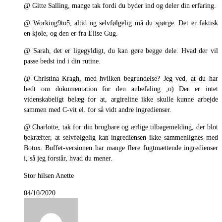
@ Gitte Salling, mange tak fordi du byder ind og deler din erfaring.
@ Working9to5, altid og selvfølgelig må du spørge. Det er faktisk
en kjole, og den er fra Elise Gug.
@ Sarah, det er ligegyldigt, du kan gøre begge dele. Hvad der vil
passe bedst ind i din rutine.
@ Christina Kragh, med hvilken begrundelse? Jeg ved, at du har
bedt om dokumentation for den anbefaling ;o) Der er intet
videnskabeligt belæg for at, argireline ikke skulle kunne arbejde
sammen med C-vit el. for så vidt andre ingredienser.
@ Charlotte, tak for din brugbare og ærlige tilbagemelding, der blot
bekræfter, at selvfølgelig kan ingrediensen ikke sammenlignes med
Botox. Buffet-versionen har mange flere fugtmættende ingredienser
i, så jeg forstår, hvad du mener.
Stor hilsen Anette
04/10/2020