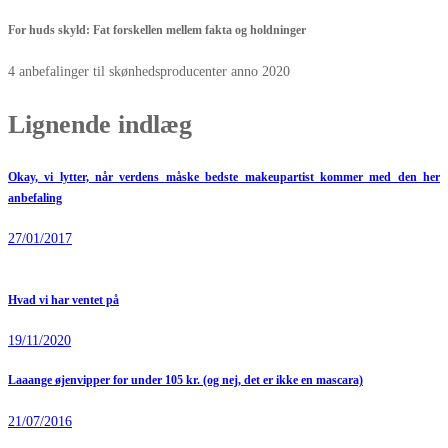
For huds skyld: Fat forskellen mellem fakta og holdninger
4 anbefalinger til skønhedsproducenter anno 2020
Lignende indlæg
Okay, vi lytter, når verdens måske bedste makeupartist kommer med den her
anbefaling
27/01/2017
Hvad vi har ventet på
19/11/2020
Laaange øjenvipper for under 105 kr. (og nej, det er ikke en mascara)
21/07/2016