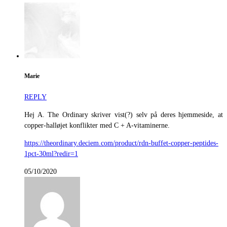
Marie
REPLY
Hej A. The Ordinary skriver vist(?) selv på deres hjemmeside, at
copper-halløjet konflikter med C + A-vitaminerne.
https://theordinary.deciem.com/product/rdn-buffet-copper-peptides-
1pct-30ml?redir=1
05/10/2020