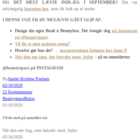
OG DET MEST LÆSTE INDLÆG I SEPTEMBER?
Det var
selvfølgelig
historien her
, som fik folk op af stolen.
I DENNE UGE ER DU MULIGVIS GÅET GLIP AF:
Design din egen Book’n Beautybox. Det foregår dog
på Instagram
på @beautyspace
.
Vil du se min makeup-pung?
Hvorfor gør hun det? …
morgenrutinen hjemme hos Anne P
Når den ene ting, der betyder mest, fejler
– på en anmeldertur
@beautyspace på INSTAGRAM
By
Anette Kristine Poulsen
02/10/2020
22 Kommentarer
Beautyspace
Botox
01/10/2020
Vil du med på anmelder-tur
Når den ene ting, som betyder mest, fejler
05/10/2020