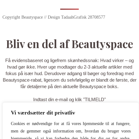
Copyright Beautyspace // Design TadaahGrafisk 28708577
Bliv en del af Beautyspace
Få evidensbaseret og ligefrem skønhedssnak: Hvad virker – og
hvad gør ikke. Hver uge modtager du 2-3 aktuelle artikler med
fokus på især hud. Derudover adgang til bøger og foredrag med
Beautyspace-rabat, ligesom du selvfølgelig er blandt de første, der
får detaljerne på den aktuelle Beautyspace boks.
Indtast din e-mail og klik "TILMELD"
Vi værdsætter dit privatliv
TILMELD
Cookies er nødvendige for at få vores hjemmeside til at fungere,
men de gemmer også information om, hvordan du bruger vores
Tak for din tilmelding - du er nu på
hjemmeside, så vi kan forbedre den både for dig og for andre.