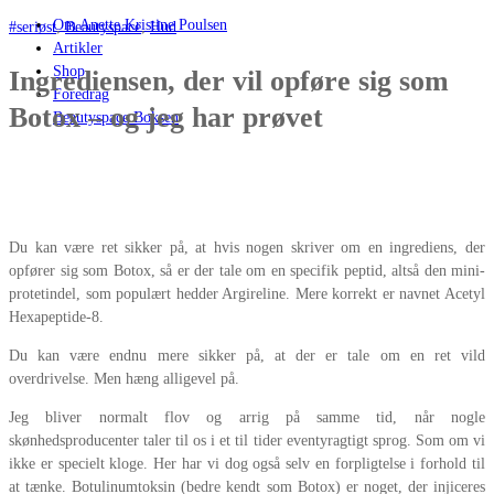
Om Anette Kristine Poulsen
#seriøst
,
Beautyspace
,
Hud
Artikler
Shop
Ingrediensen, der vil opføre sig som
Foredrag
Botox – og jeg har prøvet
Beautyspace Boksen
Du kan være ret sikker på, at hvis nogen skriver om en ingrediens, der
opfører sig som Botox, så er der tale om en specifik peptid, altså den mini-
protetindel, som populært hedder Argireline. Mere korrekt er navnet Acetyl
Hexapeptide-8.
Du kan være endnu mere sikker på, at der er tale om en ret vild
overdrivelse. Men hæng alligevel på.
Jeg bliver normalt flov og arrig på samme tid, når nogle
skønhedsproducenter taler til os i et til tider eventyragtigt sprog. Som om vi
ikke er specielt kloge. Her har vi dog også selv en forpligtelse i forhold til
at tænke. Botulinumtoksin (bedre kendt som Botox) er noget, der injiceres