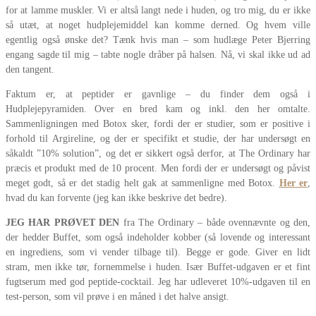
for at lamme muskler. Vi er altså langt nede i huden, og tro mig, du er ikke
så utæt, at noget hudplejemiddel kan komme derned. Og hvem ville
egentlig også ønske det? Tænk hvis man – som hudlæge Peter Bjerring
engang sagde til mig – tabte nogle dråber på halsen. Nå, vi skal ikke ud ad
den tangent.
Faktum er, at peptider er gavnlige – du finder dem også i
Hudplejepyramiden. Over en bred kam og inkl. den her omtalte.
Sammenligningen med Botox sker, fordi der er studier, som er positive i
forhold til Argireline, og der er specifikt et studie, der har undersøgt en
såkaldt ”10% solution”, og det er sikkert også derfor, at The Ordinary har
præcis et produkt med de 10 procent. Men fordi der er undersøgt og påvist
meget godt, så er det stadig helt gak at sammenligne med Botox.
Her er
,
hvad du kan forvente (jeg kan ikke beskrive det bedre).
JEG HAR PRØVET
DEN
fra The Ordinary – både ovennævnte og den,
der hedder Buffet, som også indeholder kobber (så lovende og interessant
en ingrediens, som vi vender tilbage til). Begge er gode. Giver en lidt
stram, men ikke tør, fornemmelse i huden. Især Buffet-udgaven er et fint
fugtserum med god peptide-cocktail. Jeg har udleveret 10%-udgaven til en
test-person, som vil prøve i en måned i det halve ansigt.