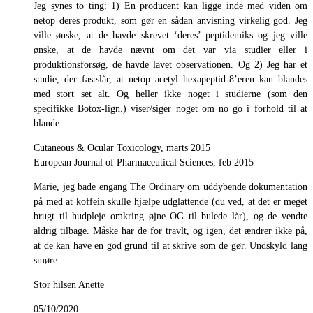
Jeg synes to ting: 1) En producent kan ligge inde med viden om
netop deres produkt, som gør en sådan anvisning virkelig god. Jeg
ville ønske, at de havde skrevet ‘deres’ peptidemiks og jeg ville
ønske, at de havde nævnt om det var via studier eller i
produktionsforsøg, de havde lavet observationen. Og 2) Jeg har et
studie, der fastslår, at netop acetyl hexapeptid-8’eren kan blandes
med stort set alt. Og heller ikke noget i studierne (som den
specifikke Botox-lign.) viser/siger noget om no go i forhold til at
blande.
Cutaneous & Ocular Toxicology, marts 2015
European Journal of Pharmaceutical Sciences, feb 2015
Marie, jeg bade engang The Ordinary om uddybende dokumentation
på med at koffein skulle hjælpe udglattende (du ved, at det er meget
brugt til hudpleje omkring øjne OG til bulede lår), og de vendte
aldrig tilbage. Måske har de for travlt, og igen, det ændrer ikke på,
at de kan have en god grund til at skrive som de gør. Undskyld lang
smøre.
Stor hilsen Anette
05/10/2020