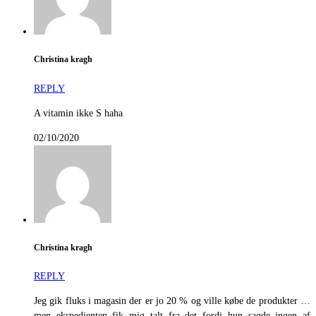
Christina kragh
REPLY
A vitamin ikke S haha
02/10/2020
Christina kragh
REPLY
Jeg gik fluks i magasin der er jo 20 % og ville købe de produkter …
men ekspedienten fik mig talt fra det fordi hun sagde ingen af