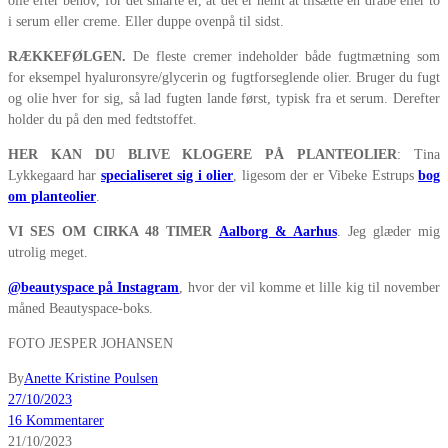
olie efter behov, for det smarte er, at det er nemt at tilsætte en dråbe eller to
i serum eller creme. Eller duppe ovenpå til sidst.
RÆKKEFØLGEN.
De fleste cremer indeholder både fugtmætning som
for eksempel hyaluronsyre/glycerin og fugtforseglende olier. Bruger du fugt
og olie hver for sig, så lad fugten lande først, typisk fra et serum. Derefter
holder du på den med fedtstoffet.
HER KAN DU BLIVE KLOGERE
PÅ PLANTEOLIER
: Tina
Lykkegaard har
specialiseret sig i olier
, ligesom der er Vibeke Estrups
bog
om planteolier
.
VI SES OM CIRKA 48 TIMER
Aalborg & Aarhus
. Jeg glæder mig
utrolig meget.
@beautyspace på Instagram
, hvor der vil komme et lille kig til november
måned Beautyspace-boks.
FOTO JESPER JOHANSEN
By
Anette Kristine Poulsen
27/10/2023
16 Kommentarer
21/10/2023