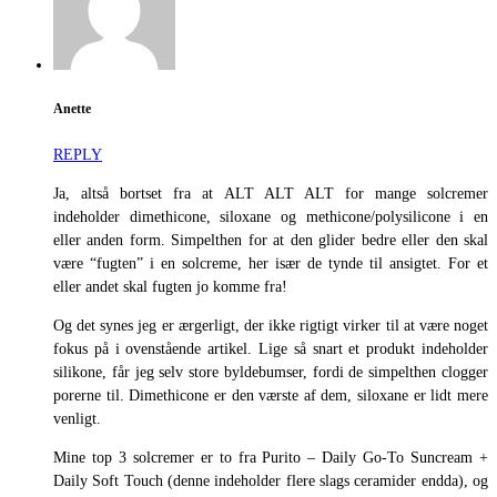
Anette
REPLY
Ja, altså bortset fra at ALT ALT ALT for mange solcremer
indeholder dimethicone, siloxane og methicone/polysilicone i en
eller anden form. Simpelthen for at den glider bedre eller den skal
være “fugten” i en solcreme, her især de tynde til ansigtet. For et
eller andet skal fugten jo komme fra!
Og det synes jeg er ærgerligt, der ikke rigtigt virker til at være noget
fokus på i ovenstående artikel. Lige så snart et produkt indeholder
silikone, får jeg selv store byldebumser, fordi de simpelthen clogger
porerne til. Dimethicone er den værste af dem, siloxane er lidt mere
venligt.
Mine top 3 solcremer er to fra Purito – Daily Go-To Suncream +
Daily Soft Touch (denne indeholder flere slags ceramider endda), og