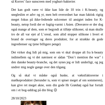
så Korres’ face sunscreen med yoghurt-bakterier.
Det kan godt være vi ikke kan lide de 10 trin i K-beauty, og
snegleslim er advr og yt, men helt overordnet har man faktisk rigtig
meget fokus på ikke-fedtende solcremer til ansigtet inden for K-
beauty, netop fordi der er fugtig-varmt i Asien. (Desværre er der dog
også mange af dem, som er begyndt at tilføje silikoner, så man skulle
tro de all var ejet af L’oreal, som altid stopper silikone i hvert et
brand de overtager og deres produkter, for at strække de gode
ingredienser og tjene billigere penge)
Det virker dog lidt på mig, som om vi skal droppe alt fra k-beauty
indimellem og vi det nærmest er sådan “Don’t mention the war” i
den danske beauty-branche, og det synes jeg er lidt underligt, og jeg
undrer mig nogle gange over den tilgang.
Og så skal vi måske også huske, at vækstfaktorerne i
mælkeprodukter (herunder is, som vi spiser meget af om sommeren),
kan give ret meget akne, som din gode Hr Grønhøj også har fortalt
om i et bog-uddrag på din blog 😉
28/10/2023