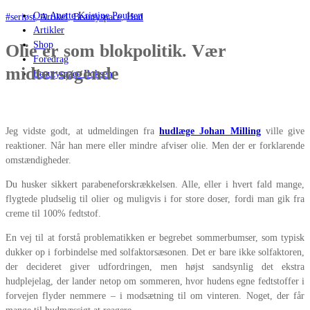
Om Anette Kristine Poulsen
#seriøst
,
Artikel
,
Beautyspace
,
Hud
Artikler
Shop
Olie er som blokpolitik. Vær
Foredrag
midtersøgende
Beautyspace Boksen
Jeg vidste godt, at udmeldingen fra
hudlæge Johan Milling
ville give
reaktioner. Når han mere eller mindre afviser olie. Men der er forklarende
omstændigheder.
Du husker sikkert parabeneforskrækkelsen. Alle, eller i hvert fald mange,
flygtede pludselig til olier og muligvis i for store doser, fordi man gik fra
creme til 100% fedtstof.
En vej til at forstå problematikken er begrebet sommerbumser, som typisk
dukker op i forbindelse med solfaktorsæsonen. Det er bare ikke solfaktoren,
der decideret giver udfordringen, men højst sandsynlig det ekstra
hudplejelag, der lander netop om sommeren, hvor hudens egne fedtstoffer i
forvejen flyder nemmere – i modsætning til om vinteren. Noget, der får