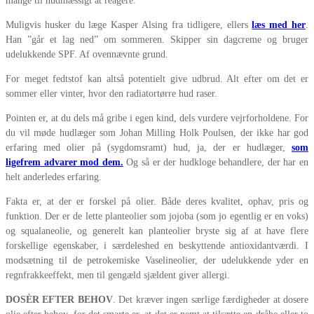
mange til hudmæssigt at reagere.
Muligvis husker du læge Kasper Alsing fra tidligere, ellers
læs med her
.
Han ”går et lag ned” om sommeren. Skipper sin dagcreme og bruger
udelukkende SPF. Af ovennævnte grund.
For meget fedtstof kan altså potentielt give udbrud. Alt efter om det er
sommer eller vinter, hvor den radiatortørre hud raser.
Pointen er, at du dels må gribe i egen kind, dels vurdere vejrforholdene. For
du vil møde hudlæger som Johan Milling Holk Poulsen, der ikke har god
erfaring med olier på (sygdomsramt) hud, ja, der er hudlæger,
som
ligefrem advarer mod dem.
Og så er der hudkloge behandlere, der har en
helt anderledes erfaring.
Fakta er, at der er forskel på olier. Både deres kvalitet, ophav, pris og
funktion. Der er de lette planteolier som jojoba (som jo egentlig er en voks)
og squalaneolie, og generelt kan planteolier bryste sig af at have flere
forskellige egenskaber, i særdeleshed en beskyttende antioxidantværdi. I
modsætning til de petrokemiske Vaselineolier, der udelukkende yder en
regnfrakkeeffekt, men til gengæld sjældent giver allergi.
DOSÈR EFTER BEHOV
. Det kræver ingen særlige færdigheder at dosere