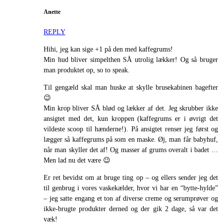
Anette
REPLY
Hihi, jeg kan sige +1 på den med kaffegrums!
Min hud bliver simpelthen SÅ utrolig lækker! Og så bruger
man produktet op, so to speak.
Til gengæld skal man huske at skylle brusekabinen bagefter
😉
Min krop bliver SÅ blød og lækker af det. Jeg skrubber ikke
ansigtet med det, kun kroppen (kaffegrums er i øvrigt det
vildeste scoop til hænderne!). På ansigtet renser jeg først og
lægger så kaffegrums på som en maske. Øj, man får babyhuf,
når man skyller det af! Og masser af grums overalt i badet …
Men lad nu det være 😉
Er ret bevidst om at bruge ting op – og ellers sender jeg det
til genbrug i vores vaskekælder, hvor vi har en “bytte-hylde”
– jeg satte engang et ton af diverse creme og serumprøver og
ikke-brugte produkter derned og der gik 2 dage, så var det
væk!