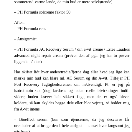
sommeren/i varme lande, da min hud er mere selvkørende)
– PH Formula solcreme faktor 50
Aften:
– PH Formula rens
– Ansigtsmist
– PH Formula AC Recovery Serum / din a-vit creme / Estee Lauders
advanced night repair cream (prøver den af pga. jeg har to prøver
liggende på den).
Har skiftet lidt hver anden/tredje/fjerde dag eller hvad jeg lige kan
mærke min hud kan klare ml. AC Serum og din A-vit. Tilføjer PH
Post Recovery fugtighedscremen om nødvendigt. Pt. er jeg på
isotretinoin-kur (dog lavdosis og uden reelle bivirkninger indtil
videre; huden kræver helt sikkert fugt, men det er også blevet
koldere, så kan skyldes begge dele eller blot vejret), så holder mig
fra A-vit imens.
– Bioeffect serum (kun som øjencreme, da jeg desværre får
urenheder af at bruge den i hele ansigtet – uanset hvor langsomt jeg
går frem)