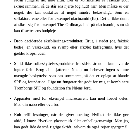
sådan fungerer det ikke altid. Der er konsistenser så rasende godt
skruet sammen, så de står ens hjerte (og hud) nær. Men måske er der
noget, der kan udskiftes til noget mindre bekosteligt. Som en
solfaktorcreme eller for eksempel niacinamid (B3). Det er ikke dumt
at sikre sig for eksempel The Ordinarys bud på niacinamid, som så
kan tilsættes ens hudpleje.
Drop deciderede eksfolierings-produkter. Brug i stedet (og faktisk
bedre) en vaskeklud, en svamp eller afkølet kaffegrums, hvis det
gælder kropshuden.
Smid ikke solbeskyttelsesprodukter fra sidste år ud – kun hvis de
lugter fælt. Brug alle sjatterne. Netop nu behøver ingen samme
mængde beskyttelse som om sommeren, så det er oplagt at blande
SPF og foundation. Lige nu fungerer det godt for mig at kombinere
Tromborgs SPF og foundation fra Nilens Jord.
Apparater med for eksempel microcurrent kan med fordel deles.
Med din nabo eller overbo.
Køb refill-løsninger, når det giver mening. Hvilket det ikke gør
altid, I know. Hverken økonomisk eller emballagemæssigt. Men jeg
kan godt lide de små rigtige skridt, selvom de også rejser spørgsmål.