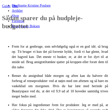
Om Anette Kristine Poulsen
Guide
,
Hud
Artikler
Shop
Sådan sparer du på hudpleje-
Foredrag
budgettet
Beautyspace Boksen
Frem for at genbruge, som selvfølgelig også er en god idé, så brug
op. Tit bruger vi kun det på forreste hylde, fordi vi har glemt, hvad
det bagved kan. Det eneste vi husker, er, at det er for dyrt til at
smide ud. Brug ansigtstiltænkte sjatter på kroppen eller forær dem til
din nabo.
Renser du ansigtshud både morgen og aften kan du halvere dit
forbrug af renseprodukter ved at nøjes med om aftenen og så bare en
vaskeklud om morgenen. Hvis du har læst med herinde på
Beautyspace ved du, at det vil 9,9 ud af 10 hoveder samtidig trives
meget bedre med.
Hav fokus på ingredienser frem for produkter. Jeg er med på, at