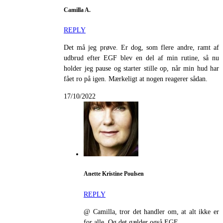
Camilla A.
REPLY
Det må jeg prøve. Er dog, som flere andre, ramt af
udbrud efter EGF blev en del af min rutine, så nu
holder jeg pause og starter stille op, når min hud har
fået ro på igen. Mærkeligt at nogen reagerer sådan.
17/10/2022
Anette Kristine Poulsen
REPLY
@ Camilla, tror det handler om, at alt ikke er
for alle. Og det gælder også EGF.