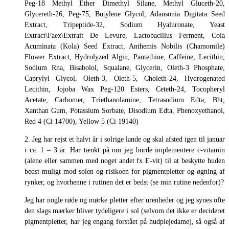
Peg-18 Methyl Ether Dimethyl Silane, Methyl Gluceth-20,
Glycereth-26, Peg-75, Butylene Glycol, Adansonia Digitata Seed
Extract, Tripeptide-32, Sodium Hyaluronate, Yeast
Extract\Faex\Extrait De Levure, Lactobacillus Ferment, Cola
Acuminata (Kola) Seed Extract, Anthemis Nobilis (Chamomile)
Flower Extract, Hydrolyzed Algin, Pantethine, Caffeine, Lecithin,
Sodium Rna, Bisabolol, Squalane, Glycerin, Oleth-3 Phosphate,
Caprylyl Glycol, Oleth-3, Oleth-5, Choleth-24, Hydrogenated
Lecithin, Jojoba Wax Peg-120 Esters, Ceteth-24, Tocopheryl
Acetate, Carbomer, Triethanolamine, Tetrasodium Edta, Bht,
Xanthan Gum, Potassium Sorbate, Disodium Edta, Phenoxyethanol,
Red 4 (Ci 14700), Yellow 5 (Ci 19140)
2. Jeg har rejst et halvt år i solrige lande og skal afsted igen til januar
i ca. 1 – 3 år. Har tænkt på om jeg burde implementere c-vitamin
(alene eller sammen med noget andet fx E-vit) til at beskytte huden
bedst muligt mod solen og risikoen for pigmentpletter og øgning af
rynker, og hvorhenne i rutinen det er bedst (se min rutine nedenfor)?
Jeg har nogle røde og mørke pletter efter urenheder og jeg synes ofte
den slags mærker bliver tydeligere i sol (selvom det ikke er decideret
pigmentpletter, har jeg engang forstået på hudplejedame), så også af