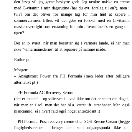
den årsag vil jeg gerne beskytte godt. Jeg tænkte måske en creme
med C-vitamin i min dagsrutine (har du evt. forslag til en?), men i
tvivl om det bliver for mange lag for min hud at kapere i
sommervarmen. Ellers vil det gøre en forskel med en C-vitamin
maske overnight som erstatning for min aftenrutine fx en gang om
ugen?
Det er jo svært, når man bosætter sig i varmere lande, så har man
ikke “vintermånederne” til at reparere på samme måde.
Rutine pt:
Morgen:
– Ansigtsmist Power fra PH Formula (men leder efter billigere
alternativt pt.)
– PH Formula AC Recovery Serum
(der er mandel – og salicsyre i – ved ikke om det er smart om dagen,
når man er i sol, men det har bl.a. været ift. urenheder. Men også
nianciamid, så i hvert fald også noget antioxidant i)
– PH Formula Post recovery creme eller SOS Rescue Cream (begge
fugtighedscremer – bruger dem som udgangspunkt ikke om