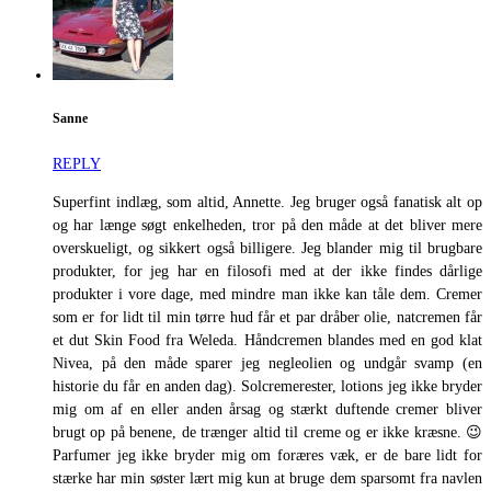
Sanne
REPLY
Superfint indlæg, som altid, Annette. Jeg bruger også fanatisk alt op
og har længe søgt enkelheden, tror på den måde at det bliver mere
overskueligt, og sikkert også billigere. Jeg blander mig til brugbare
produkter, for jeg har en filosofi med at der ikke findes dårlige
produkter i vore dage, med mindre man ikke kan tåle dem. Cremer
som er for lidt til min tørre hud får et par dråber olie, natcremen får
et dut Skin Food fra Weleda. Håndcremen blandes med en god klat
Nivea, på den måde sparer jeg negleolien og undgår svamp (en
historie du får en anden dag). Solcremerester, lotions jeg ikke bryder
mig om af en eller anden årsag og stærkt duftende cremer bliver
brugt op på benene, de trænger altid til creme og er ikke kræsne. 😉
Parfumer jeg ikke bryder mig om foræres væk, er de bare lidt for
stærke har min søster lært mig kun at bruge dem sparsomt fra navlen