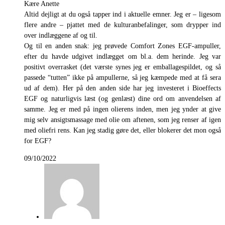
Kære Anette
Altid dejligt at du også tapper ind i aktuelle emner. Jeg er – ligesom
flere andre – pjattet med de kulturanbefalinger, som drypper ind
over indlæggene af og til.
Og til en anden snak: jeg prøvede Comfort Zones EGF-ampuller,
efter du havde udgivet indlægget om bl.a. dem herinde. Jeg var
positivt overrasket (det værste synes jeg er emballagespildet, og så
passede “tutten” ikke på ampullerne, så jeg kæmpede med at få sera
ud af dem). Her på den anden side har jeg investeret i Bioeffects
EGF og naturligvis læst (og genlæst) dine ord om anvendelsen af
samme. Jeg er med på ingen olierens inden, men jeg ynder at give
mig selv ansigtsmassage med olie om aftenen, som jeg renser af igen
med oliefri rens. Kan jeg stadig gøre det, eller blokerer det mon også
for EGF?
09/10/2022