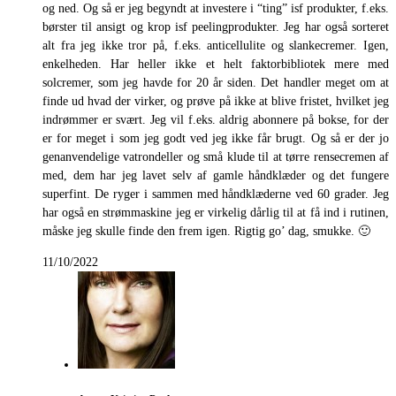
og ned. Og så er jeg begyndt at investere i “ting” isf produkter, f.eks.
børster til ansigt og krop isf peelingprodukter. Jeg har også sorteret
alt fra jeg ikke tror på, f.eks. anticellulite og slankecremer. Igen,
enkelheden. Har heller ikke et helt faktorbibliotek mere med
solcremer, som jeg havde for 20 år siden. Det handler meget om at
finde ud hvad der virker, og prøve på ikke at blive fristet, hvilket jeg
indrømmer er svært. Jeg vil f.eks. aldrig abonnere på bokse, for der
er for meget i som jeg godt ved jeg ikke får brugt. Og så er der jo
genanvendelige vatrondeller og små klude til at tørre rensecremen af
med, dem har jeg lavet selv af gamle håndklæder og det fungere
superfint. De ryger i sammen med håndklæderne ved 60 grader. Jeg
har også en strømmaskine jeg er virkelig dårlig til at få ind i rutinen,
måske jeg skulle finde den frem igen. Rigtig go’ dag, smukke. 🙂
11/10/2022