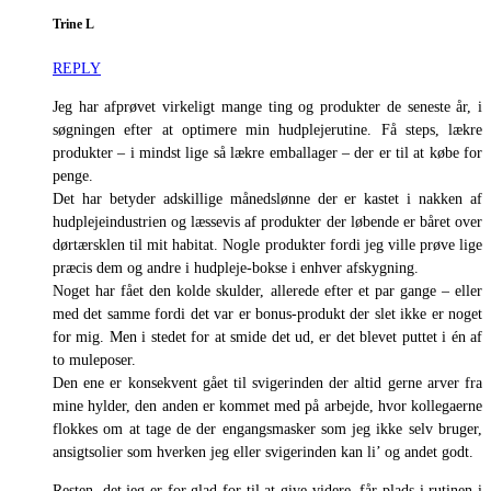
Trine L
REPLY
Jeg har afprøvet virkeligt mange ting og produkter de seneste år, i
søgningen efter at optimere min hudplejerutine. Få steps, lækre
produkter – i mindst lige så lækre emballager – der er til at købe for
penge.
Det har betyder adskillige månedslønne der er kastet i nakken af
hudplejeindustrien og læssevis af produkter der løbende er båret over
dørtærsklen til mit habitat. Nogle produkter fordi jeg ville prøve lige
præcis dem og andre i hudpleje-bokse i enhver afskygning.
Noget har fået den kolde skulder, allerede efter et par gange – eller
med det samme fordi det var er bonus-produkt der slet ikke er noget
for mig. Men i stedet for at smide det ud, er det blevet puttet i én af
to muleposer.
Den ene er konsekvent gået til svigerinden der altid gerne arver fra
mine hylder, den anden er kommet med på arbejde, hvor kollegaerne
flokkes om at tage de der engangsmasker som jeg ikke selv bruger,
ansigtsolier som hverken jeg eller svigerinden kan li’ og andet godt.
Resten, det jeg er for glad for til at give videre, får plads i rutinen i