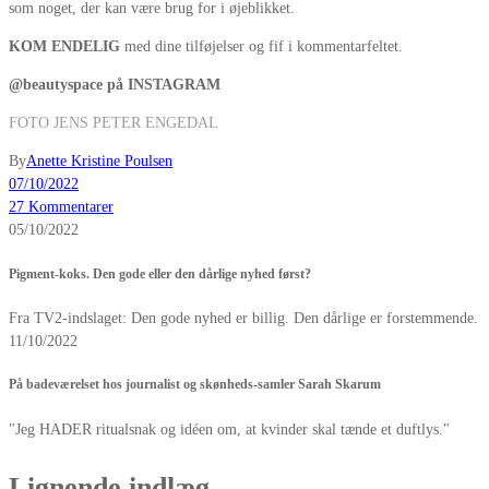
som noget, der kan være brug for i øjeblikket.
KOM ENDELIG
med dine tilføjelser og fif i kommentarfeltet.
@beautyspace på INSTAGRAM
FOTO JENS PETER ENGEDAL
By
Anette Kristine Poulsen
07/10/2022
27 Kommentarer
05/10/2022
Pigment-koks. Den gode eller den dårlige nyhed først?
Fra TV2-indslaget: Den gode nyhed er billig. Den dårlige er forstemmende.
11/10/2022
På badeværelset hos journalist og skønheds-samler Sarah Skarum
"Jeg HADER ritualsnak og idéen om, at kvinder skal tænde et duftlys."
Lignende indlæg