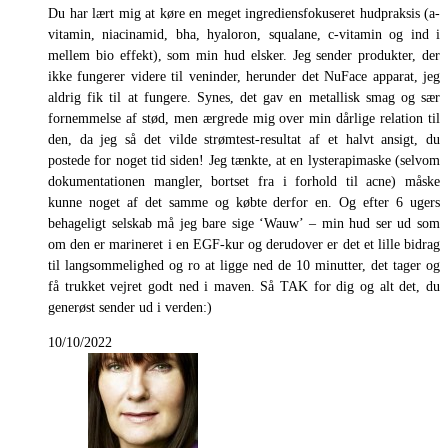
Du har lært mig at køre en meget ingrediensfokuseret hudpraksis (a-
vitamin, niacinamid, bha, hyaloron, squalane, c-vitamin og ind i
mellem bio effekt), som min hud elsker. Jeg sender produkter, der
ikke fungerer videre til veninder, herunder det NuFace apparat, jeg
aldrig fik til at fungere. Synes, det gav en metallisk smag og sær
fornemmelse af stød, men ærgrede mig over min dårlige relation til
den, da jeg så det vilde strømtest-resultat af et halvt ansigt, du
postede for noget tid siden! Jeg tænkte, at en lysterapimaske (selvom
dokumentationen mangler, bortset fra i forhold til acne) måske
kunne noget af det samme og købte derfor en. Og efter 6 ugers
behageligt selskab må jeg bare sige ‘Wauw’ – min hud ser ud som
om den er marineret i en EGF-kur og derudover er det et lille bidrag
til langsommelighed og ro at ligge ned de 10 minutter, det tager og
få trukket vejret godt ned i maven. Så TAK for dig og alt det, du
generøst sender ud i verden:)
10/10/2022