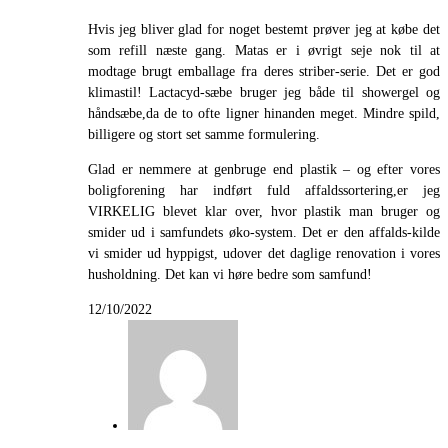
Hvis jeg bliver glad for noget bestemt prøver jeg at købe det
som refill næste gang. Matas er i øvrigt seje nok til at
modtage brugt emballage fra deres striber-serie. Det er god
klimastil! Lactacyd-sæbe bruger jeg både til showergel og
håndsæbe,da de to ofte ligner hinanden meget. Mindre spild,
billigere og stort set samme formulering.
Glad er nemmere at genbruge end plastik – og efter vores
boligforening har indført fuld affaldssortering,er jeg
VIRKELIG blevet klar over, hvor plastik man bruger og
smider ud i samfundets øko-system. Det er den affalds-kilde
vi smider ud hyppigst, udover det daglige renovation i vores
husholdning. Det kan vi høre bedre som samfund!
12/10/2022