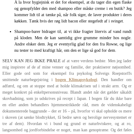
Á la hvor hygiejnisk er det for eksempel, at du tager din egen flaske
og genopfylder den med shampoo eller måske creme i en butik? Jeg
kommer lidt til at tænke på, når folk siger, de laver produkter i deres
køkken. Tænk hvis der røg lidt bacon eller stegefedt af i svinget.
Shampoo-barer bidrager til, at vi ikke fragter litervis af vand rundt
på kloden. Men de kan samtidig give grumme minder hos nogle.
Andre elsker dem. Jeg er eventyrlig glad for den fra Rowse, og lige
nu tester to med kraftigt hår, om den er lige så god for dem.
SELV KAN JEG IKKE PRALE
af at være verdens bedste. Men jeg lader
mig inspirere af de af mine venner og familie, der praktiserer nøjsomhed.
Eller gode ord som for eksempel fra psykolog Solveigs Roepstorffs
smittende naturbegejstring i
bogen Klimapsykologi
. Den handler om
adfærd, og om at stoppe med at holde klimakrisen ud i strakt arm. Og er
meget konkret på enkeltpersonsniveau. Blandt andet når det gælder såkaldt
skovbadning, som jo udskrives på recept i Japan. I bogen får du ikke bare
en eller anden behandlers hjemmestrikkede råd, men de videnskabeligt
dokumenterede baggrunde – der er 16 – på, hvorfor vi skal opholde os mere
i skoven (at sænke blodtrykket, få bedre søvn og berolige nervesystemet er
tre af dem). Hvordan vi i bund og grund er naturhviskere, og at ro,
langsomhed og jordforbindelse er noget, man kan genoptræne. Og det føles