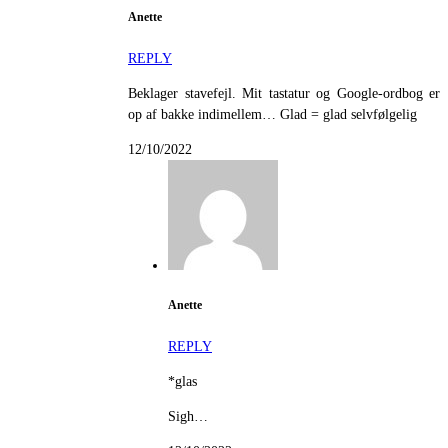
Anette
REPLY
Beklager stavefejl. Mit tastatur og Google-ordbog er
op af bakke indimellem… Glad = glad selvfølgelig
12/10/2022
Anette
REPLY
*glas
Sigh…