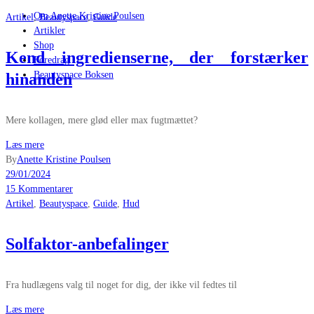
Om Anette Kristine Poulsen
Artikel
,
Beautyspace
,
Guide
Artikler
Shop
Kend ingredienserne, der forstærker
Foredrag
Beautyspace Boksen
hinanden
Mere kollagen, mere glød eller max fugtmættet?
Læs mere
By
Anette Kristine Poulsen
29/01/2024
15 Kommentarer
Artikel
,
Beautyspace
,
Guide
,
Hud
Solfaktor-anbefalinger
Fra hudlægens valg til noget for dig, der ikke vil fedtes til
Læs mere