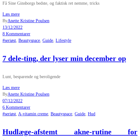
Få Sine Ginsborgs bedste, og faktisk ret nemme, tricks
Læs mere
By
Anette Kristine Poulsen
13/12/2022
8 Kommentarer
#seriøst
,
Beautyspace
,
Guide
,
Lifestyle
7 dele-ting, der lyser min december op
Lunt, besparende og beroligende
Læs mere
By
Anette Kristine Poulsen
07/12/2022
6 Kommentarer
#seriøst
,
A-vitamin creme
,
Beautyspace
,
Guide
,
Hud
Hudlæge-afstemt akne-rutine for