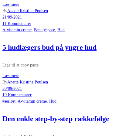
Læs mere
By
Anette Kristine Poulsen
21/09/2021
11 Kommentarer
A-vitamin creme
,
Beautyspace
,
Hud
5 hudlægers bud på yngre hud
Lige til at copy paste
Læs mere
By
Anette Kristine Poulsen
20/09/2021
19 Kommentarer
#seriøst
,
A-vitamin creme
,
Hud
Den enkle step-by-step rækkefølge