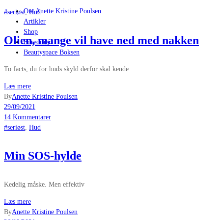
Om Anette Kristine Poulsen
#seriøst
,
Hud
Artikler
Shop
Olien, mange vil have ned med nakken
Foredrag
Beautyspace Boksen
To facts, du for huds skyld derfor skal kende
Læs mere
By
Anette Kristine Poulsen
29/09/2021
14 Kommentarer
#seriøst
,
Hud
Min SOS-hylde
Kedelig måske. Men effektiv
Læs mere
By
Anette Kristine Poulsen