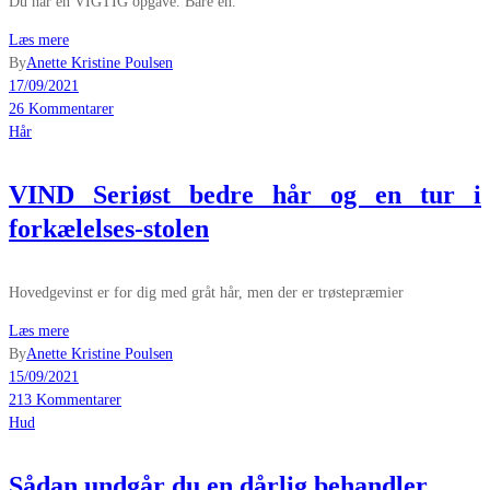
Du har én VIGTIG opgave. Bare én.
Læs mere
By
Anette Kristine Poulsen
17/09/2021
26 Kommentarer
Hår
VIND Seriøst bedre hår og en tur i
forkælelses-stolen
Hovedgevinst er for dig med gråt hår, men der er trøstepræmier
Læs mere
By
Anette Kristine Poulsen
15/09/2021
213 Kommentarer
Hud
Sådan undgår du en dårlig behandler