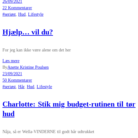
26/09/2021
22 Kommentarer
#seriøst
,
Hud
,
Lifestyle
Hjælp… vil du?
For jeg kan ikke være alene om det her
Læs mere
By
Anette Kristine Poulsen
23/09/2021
50 Kommentarer
#seriøst
,
Hår
,
Hud
,
Lifestyle
Charlotte: Stik mig budget-rutinen til tør
hud
Nåja, så er Wella-VINDERNE til godt hår udtrukket