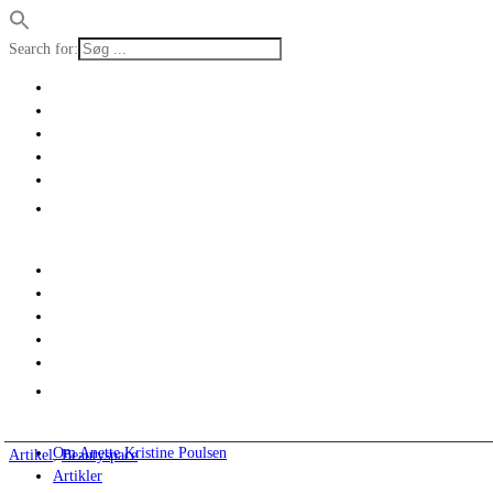
Search for:
Om Anette Kristine Poulsen
Artikel
,
Beautyspace
Artikler