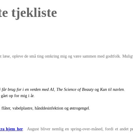
e tjekliste
at læse, opleve de små ting omkring mig og være sammen med godtfolk. Muligvis
i får brug for i en verden med AI
,
The Science of Beauty
og
Kun til navlen
.
 gået op for mig i år.
l flåter, vabelplastre, hånddesinfektion og østrogengel.
tra hjem her
. August bliver nemlig en spring-over-måned, fordi et andet pr