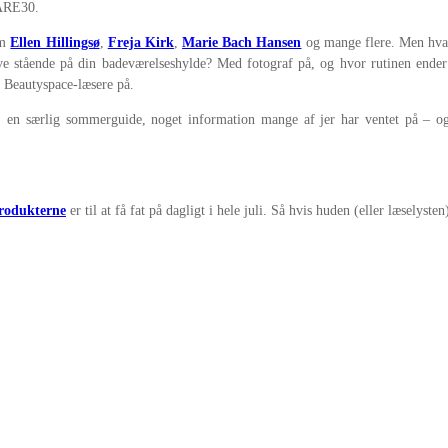
ARE30.
om
Ellen Hillingsø
,
Freja Kirk
,
Marie Bach Hansen
og mange flere. Men hva
ve stående på din badeværelseshylde? Med fotograf på, og hvor rutinen ender s
e Beautyspace-læsere på.
en særlig sommerguide, noget information mange af jer har ventet på – og
rodukterne
er til at få fat på dagligt i hele juli. Så hvis huden (eller læselyste