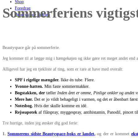
Shop
Sommerferiens vigtigst
Foredrag
Beautyspace Boksen
Beautyspace går på sommerferie.
Jeg kommer til at lægge mig i hængekøjen og ikke gøre ret meget andet end 
Alligevel har jeg en tjekliste af ting, som er rare at have med overalt:
SPF i rigelige mængder.
Ikke én tube. Flere.
Yvonne-hatten.
Min faste sommermakker.
Bogstakken, der
tæller
Inden året er omme
,
Pinlige onkler og andet v
Mere hør.
Det er jo vildt behageligt i varmen, og det er åbenbart først
Notesbog.
Hvis der skulle komme en idé.
Rejseapotek
af flåtspray, myggespray, antihistamin, Panodil, pincet ti
Tre hurtige, inden jeg ønsker dig god ferie:
1.
Sommerens sidste Beautyspace-boks er landet,
og der er kommet
eks