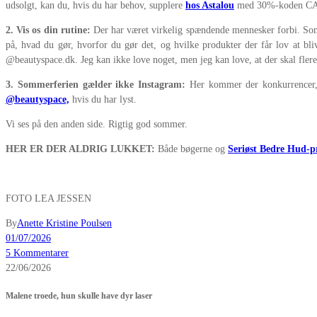
udsolgt, kan du, hvis du har behov, supplere
hos Astalou
med 30%-koden C
2. Vis os din rutine:
Der har været virkelig spændende mennesker forbi. S
på, hvad du gør, hvorfor du gør det, og hvilke produkter der får lov at bli
@beautyspace.dk. Jeg kan ikke love noget, men jeg kan love, at der skal fler
3. Sommerferien gælder ikke Instagram:
Her kommer der konkurrencer, 
@beautyspace,
hvis du har lyst.
Vi ses på den anden side. Rigtig god sommer.
HER ER DER ALDRIG LUKKET:
Både bøgerne og
Seriøst Bedre Hud-p
FOTO LEA JESSEN
By
Anette Kristine Poulsen
01/07/2026
5 Kommentarer
22/06/2026
Malene troede, hun skulle have dyr laser