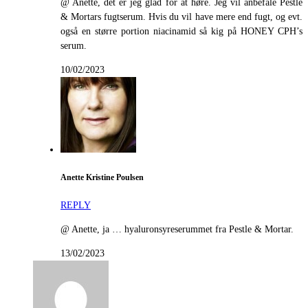
@ Anette, det er jeg glad for at høre. Jeg vil anbefale Pestle
& Mortars fugtserum. Hvis du vil have mere end fugt, og evt.
også en større portion niacinamid så kig på HONEY CPH’s
serum.
10/02/2023
Anette Kristine Poulsen
REPLY
@ Anette, ja … hyaluronsyreserummet fra Pestle & Mortar.
13/02/2023