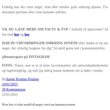
Endelig kan der være noget, man tåler mindre godt omkring øjnene. For
eksempel parfume eller visse kemiske solfiltre.
VIL DU LÆSE MERE OM FACTS & FUP
i forhold til øjencreme? Så
læs med
her
og
her
.
HAR DU UDFORDRINGER OMKRING ØJNENE
eller måske et tip om
noget, der virkelig fungerer for dig? Så meld gerne ind i kommentarfeltet.
@beautyspace på INSTAGRAM
FOTO:
Votary, som er et af mine favoritmærker udi antixoidantbeskyttelse
og fugtforsegling, og som jeg aldrig kunne drømme om at købe i minier.
By
Anette Kristine Poulsen
24/01/2023
28 Kommentarer
22/01/2023
Hvor har vi stået model til meget vrøvl om immunsystemet