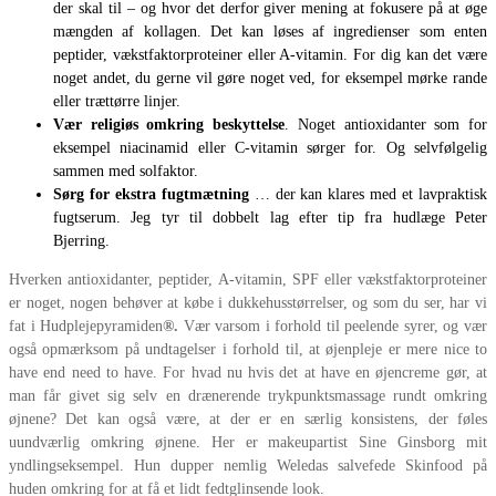
der skal til – og hvor det derfor giver mening at fokusere på at øge
mængden af kollagen. Det kan løses af ingredienser som enten
peptider, vækstfaktorproteiner eller A-vitamin. For dig kan det være
noget andet, du gerne vil gøre noget ved, for eksempel mørke rande
eller trættørre linjer.
Vær religiøs omkring beskyttelse
. Noget antioxidanter som for
eksempel niacinamid eller C-vitamin sørger for. Og selvfølgelig
sammen med solfaktor.
Sørg for ekstra fugtmætning
… der kan klares med et lavpraktisk
fugtserum. Jeg tyr til dobbelt lag efter tip fra hudlæge Peter
Bjerring.
Hverken antioxidanter, peptider, A-vitamin, SPF eller vækstfaktorproteiner
er noget, nogen behøver at købe i dukkehusstørrelser, og som du ser, har vi
fat i Hudplejepyramiden
®.
Vær varsom i forhold til peelende syrer, og vær
også opmærksom på undtagelser i forhold til, at øjenpleje er mere nice to
have end need to have. For hvad nu hvis det at have en øjencreme gør, at
man får givet sig selv en drænerende trykpunktsmassage rundt omkring
øjnene? Det kan også være, at der er en særlig konsistens, der føles
uundværlig omkring øjnene. Her er makeupartist Sine Ginsborg mit
yndlingseksempel. Hun dupper nemlig Weledas salvefede Skinfood på
huden omkring for at få et lidt fedtglinsende look.