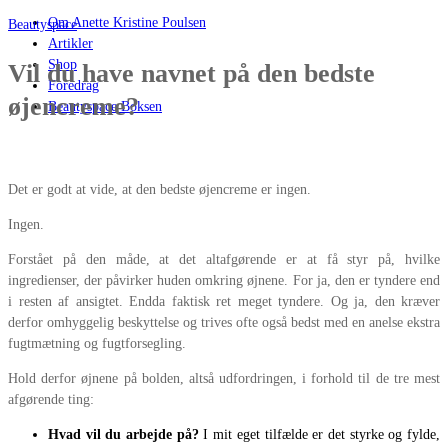
Om Anette Kristine Poulsen
Beautyspace
Artikler
Shop
Vil du have navnet på den bedste
Foredrag
øjencreme?
Beautyspace Boksen
Det er godt at vide, at den bedste øjencreme er ingen.
Ingen.
Forstået på den måde, at det altafgørende er at få styr på, hvilke
ingredienser, der påvirker huden omkring øjnene. For ja, den er tyndere end
i resten af ansigtet. Endda faktisk ret meget tyndere. Og ja, den kræver
derfor omhyggelig beskyttelse og trives ofte også bedst med en anelse ekstra
fugtmætning og fugtforsegling.
Hold derfor øjnene på bolden, altså udfordringen, i forhold til de tre mest
afgørende ting:
Hvad vil du arbejde på?
I mit eget tilfælde er det styrke og fylde,