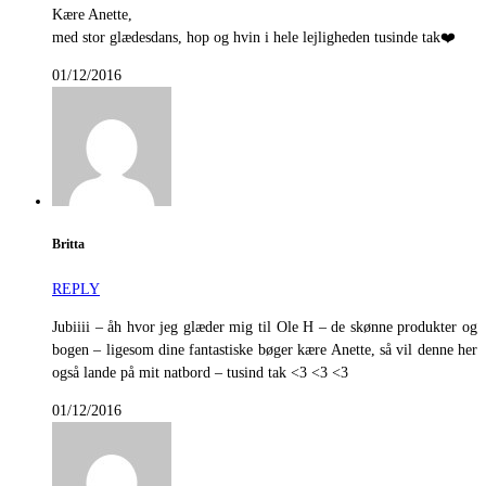
Kære Anette,
med stor glædesdans, hop og hvin i hele lejligheden tusinde tak❤️
01/12/2016
Britta
REPLY
Jubiiii – åh hvor jeg glæder mig til Ole H – de skønne produkter og
bogen – ligesom dine fantastiske bøger kære Anette, så vil denne her
også lande på mit natbord – tusind tak <3 <3 <3
01/12/2016