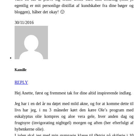
egentlig er mit personlige distillat af kundskaber fra dine bøger og
bloggen), håber det okay! 🙂
30/11/2016
Kamille
REPLY
Hej Anette, først og fremmest tak for dine altid inspirerende indlæg.
Jeg har i en del år nu døjet med mild akne, og for at komme dette til
livs har jeg, i nu 3 måneder kørt den kære Ole’s program med
eukalyptus olie kompres og aloe vera gele, hver anden dag og
frugtsyre (invigorating nightgel) morgen og aften (her efterfulgt af
hybenkerne olie).
I julen skal jeg med min gymnasie klasse til Østrig på skiferie i 10