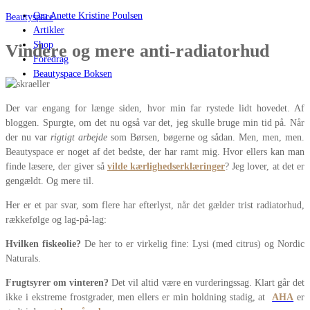
Om Anette Kristine Poulsen
Beautyspace
Artikler
Shop
Vindere og mere anti-radiatorhud
Foredrag
Beautyspace Boksen
Der var engang for længe siden, hvor min far rystede lidt hovedet. Af
bloggen. Spurgte, om det nu også var det, jeg skulle bruge min tid på. Når
der nu var
rigtigt arbejde
som Børsen, bøgerne og sådan. Men, men, men.
Beautyspace er noget af det bedste, der har ramt mig. Hvor ellers kan man
finde læsere, der giver så
vilde kærlighedserklæringer
? Jeg lover, at det er
gengældt. Og mere til.
Her er et par svar, som flere har efterlyst, når det gælder trist radiatorhud,
rækkefølge og lag-på-lag:
Hvilken fiskeolie?
De her to er virkelig fine: Lysi (med citrus) og Nordic
Naturals.
Frugtsyrer om vinteren?
Det vil altid være en vurderingssag. Klart går det
ikke i ekstreme frostgrader, men ellers er min holdning stadig, at
AHA
er