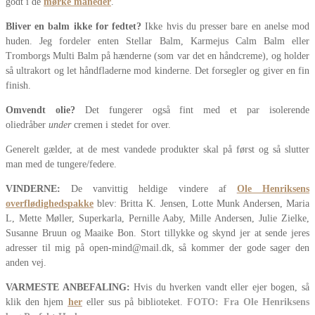
godt i de
mørke måneder
.
Bliver en balm ikke for fedtet?
Ikke hvis du presser bare en anelse mod
huden. Jeg fordeler enten Stellar Balm, Karmejus Calm Balm eller
Tromborgs Multi Balm på hænderne (som var det en håndcreme), og holder
så ultrakort og let håndfladerne mod kinderne. Det forsegler og giver en fin
finish.
Omvendt olie?
Det fungerer også fint med et par isolerende
oliedråber
under
cremen i stedet for over.
Generelt gælder, at de mest vandede produkter skal på først og så slutter
man med de tungere/federe.
VINDERNE:
De vanvittig heldige vindere af
Ole Henriksens
overflødighedspakke
blev: Britta K. Jensen, Lotte Munk Andersen, Maria
L, Mette Møller, Superkarla, Pernille Aaby, Mille Andersen, Julie Zielke,
Susanne Bruun og Maaike Bon. Stort tillykke og skynd jer at sende jeres
adresser til mig på open-mind@mail.dk, så kommer der gode sager den
anden vej.
VARMESTE ANBEFALING:
Hvis du hverken vandt eller ejer bogen, så
klik den hjem
her
eller sus på biblioteket.
FOTO: Fra Ole Henriksens