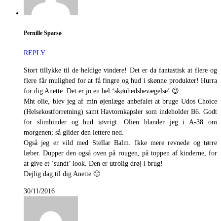
Pernille Sparsø
REPLY
Stort tillykke til de heldige vindere! Det er da fantastisk at flere og
flere får mulighed for at få fingre og hud i skønne produkter! Hurra
for dig Anette. Det er jo en hel ‘skønhedsbevægelse’ 😉
Mht olie, blev jeg af min øjenlæge anbefalet at bruge Udos Choice
(Helsekostforretning) samt Havtornkapsler som indeholder B6. Godt
for slimhinder og hud iøvrigt. Olien blander jeg i A-38 om
morgenen; så glider den lettere ned.
Også jeg er vild med Stellar Balm. Ikke mere revnede og tørre
læber. Dupper den også oven på rougen, på toppen af kinderne, for
at give et ‘sundt’ look. Den er utrolig drøj i brug!
Dejlig dag til dig Anette 🙂
30/11/2016