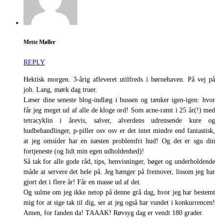
Mette Møller
REPLY
Hektisk morgen. 3-årig afleveret utilfreds i børnehaven. På vej på
job. Lang, mørk dag truer.
Læser dine seneste blog-indlæg i bussen og tænker igen-igen: hvor
får jeg meget ud af alle de kloge ord! Som acne-ramt i 25 år(!) med
tetracyklin i årevis, salver, alverdens udrensende kure og
hudbehandlinger, p-piller osv osv er det intet mindre end fantastisk,
at jeg omsider har en næsten problemfri hud! Og det er sgu din
fortjeneste (og lidt min egen udholdenhed)!
Så tak for alle gode råd, tips, henvisninger, bøger og underholdende
måde at servere det hele på. Jeg hænger på fremover, lissom jeg har
gjort det i flere år! Får en masse ud af det.
Og sulme om jeg ikke netop på denne grå dag, hvor jeg har bestemt
mig for at sige tak til dig, ser at jeg også har vundet i konkurrencen!
Amen, for fanden da! TAAAK! Røvsyg dag er vendt 180 grader.