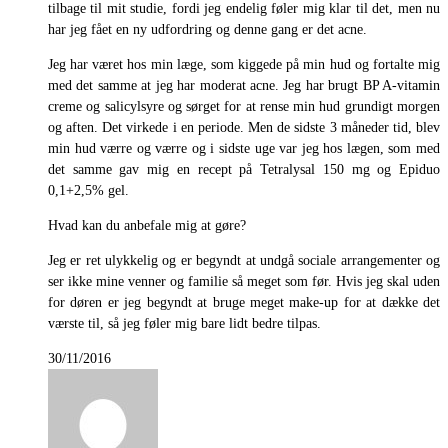
tilbage til mit studie, fordi jeg endelig føler mig klar til det, men nu
har jeg fået en ny udfordring og denne gang er det acne.
Jeg har været hos min læge, som kiggede på min hud og fortalte mig
med det samme at jeg har moderat acne. Jeg har brugt BP A-vitamin
creme og salicylsyre og sørget for at rense min hud grundigt morgen
og aften. Det virkede i en periode. Men de sidste 3 måneder tid, blev
min hud værre og værre og i sidste uge var jeg hos lægen, som med
det samme gav mig en recept på Tetralysal 150 mg og Epiduo
0,1+2,5% gel.
Hvad kan du anbefale mig at gøre?
Jeg er ret ulykkelig og er begyndt at undgå sociale arrangementer og
ser ikke mine venner og familie så meget som før. Hvis jeg skal uden
for døren er jeg begyndt at bruge meget make-up for at dække det
værste til, så jeg føler mig bare lidt bedre tilpas.
30/11/2016