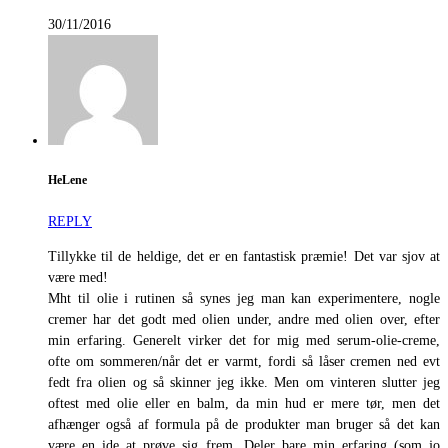
30/11/2016
HeLene
REPLY
Tillykke til de heldige, det er en fantastisk præmie! Det var sjov at
være med!
Mht til olie i rutinen så synes jeg man kan experimentere, nogle
cremer har det godt med olien under, andre med olien over, efter
min erfaring. Generelt virker det for mig med serum-olie-creme,
ofte om sommeren/når det er varmt, fordi så låser cremen ned evt
fedt fra olien og så skinner jeg ikke. Men om vinteren slutter jeg
oftest med olie eller en balm, da min hud er mere tør, men det
afhænger også af formula på de produkter man bruger så det kan
være en ide at prøve sig frem. Deler bare min erfaring (som jo