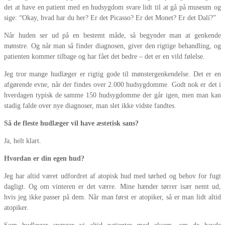
det at have en patient med en hudsygdom svare lidt til at gå på museum og
sige: “Okay, hvad har du her? Er det Picasso? Er det Monet? Er det Dalí?”
Når huden ser ud på en bestemt måde, så begynder man at genkende
mønstre. Og når man så finder diagnosen, giver den rigtige behandling, og
patienten kommer tilbage og har fået det bedre – det er en vild følelse.
Jeg tror mange hudlæger er rigtig gode til mønstergenkendelse. Det er en
afgørende evne, når der findes over 2.000 hudsygdomme. Godt nok er det i
hverdagen typisk de samme 150 hudsygdomme der går igen, men man kan
stadig falde over nye diagnoser, man slet ikke vidste fandtes.
Så de fleste hudlæger vil have æstetisk sans?
Ja, helt klart.
Hvordan er din egen hud?
Jeg har altid været udfordret af atopisk hud med tørhed og behov for fugt
dagligt. Og om vinteren er det værre. Mine hænder tørrer især nemt ud,
hvis jeg ikke passer på dem. Når man først er atopiker, så er man lidt altid
atopiker.