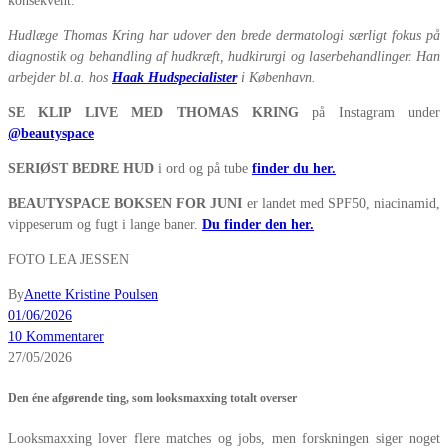
konsekvent.
Hudlæge Thomas Kring har udover den brede dermatologi særligt fokus på
diagnostik og behandling af hudkræft, hudkirurgi og laserbehandlinger. Han
arbejder bl.a. hos
Haak Hudspecialister
i København.
SE KLIP LIVE MED THOMAS KRING
på Instagram under
@beautyspace
SERIØST BEDRE HUD
i ord og på tube
finder du her.
BEAUTYSPACE BOKSEN FOR JUNI
er landet med SPF50, niacinamid,
vippeserum og fugt i lange baner.
Du finder den her.
FOTO LEA JESSEN
By
Anette Kristine Poulsen
01/06/2026
10 Kommentarer
27/05/2026
Den éne afgørende ting, som looksmaxxing totalt overser
Looksmaxxing lover flere matches og jobs, men forskningen siger noget