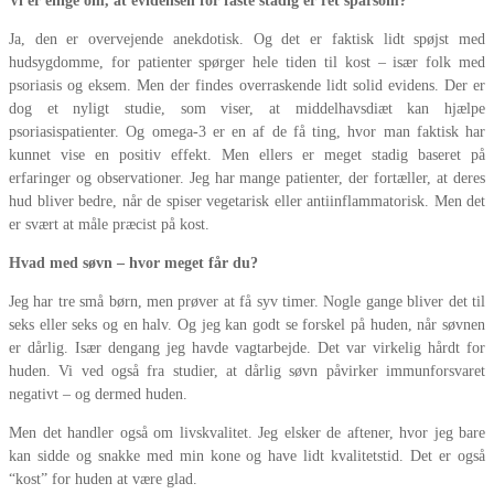
Vi er enige om, at evidensen for faste stadig er ret sparsom?
Ja, den er overvejende anekdotisk. Og det er faktisk lidt spøjst med
hudsygdomme, for patienter spørger hele tiden til kost – især folk med
psoriasis og eksem. Men der findes overraskende lidt solid evidens. Der er
dog et nyligt studie, som viser, at middelhavsdiæt kan hjælpe
psoriasispatienter. Og omega-3 er en af de få ting, hvor man faktisk har
kunnet vise en positiv effekt. Men ellers er meget stadig baseret på
erfaringer og observationer. Jeg har mange patienter, der fortæller, at deres
hud bliver bedre, når de spiser vegetarisk eller antiinflammatorisk. Men det
er svært at måle præcist på kost.
Hvad med søvn – hvor meget får du?
Jeg har tre små børn, men prøver at få syv timer. Nogle gange bliver det til
seks eller seks og en halv. Og jeg kan godt se forskel på huden, når søvnen
er dårlig. Især dengang jeg havde vagtarbejde. Det var virkelig hårdt for
huden. Vi ved også fra studier, at dårlig søvn påvirker immunforsvaret
negativt – og dermed huden.
Men det handler også om livskvalitet. Jeg elsker de aftener, hvor jeg bare
kan sidde og snakke med min kone og have lidt kvalitetstid. Det er også
“kost” for huden at være glad.