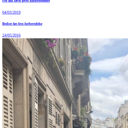
For lidt søvn giver hårproblemer
04/03/2019
Bedste før-fest-forberedelse
24/05/2016