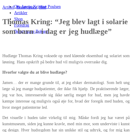
Om Anette Kristine Poulsen
Artikel
,
Beautyspace
,
Hud
Artikler
Shop
Thomas Kring: “Jeg blev lagt i solarie
Foredrag
som barn – i dag er jeg hudlæge”
Beautyspace Boksen
Hudlæge Thomas Kring voksede op med kløende eksemhud og solariet som
løsning. Hans opskrift på bedre hud vil muligvis overraske dig.
Hvorfor valgte du at blive hudlæge?
Jamen… der er mange grunde til, at jeg elsker dermatologi. Som helt ung
læge så jeg mange hudpatienter, der ikke fik hjælp. De praktiserende læger,
jeg var hos, interesserede sig ikke særlig meget for hud, men jeg havde
kæmpe interesse og muligvis også øje for, hvad der foregik med huden, og
hvor meget patienterne led.
Det visuelle i huden taler virkelig til mig. Måske fordi jeg har været på
kunstmuseum, siden jeg kunne kravle, med min mor, som underviste i kunst
og design. Hver hudsygdom har sin unikke stil og udtryk, og for mig kan