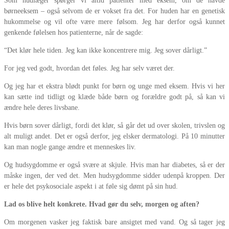
Som hudlæger spørger vi altid patienter med eksem, om de havde
børneeksem – også selvom de er vokset fra det. For huden har en genetisk
hukommelse og vil ofte være mere følsom. Jeg har derfor også kunnet
genkende følelsen hos patienterne, når de sagde:
“Det klør hele tiden. Jeg kan ikke koncentrere mig. Jeg sover dårligt.”
For jeg ved godt, hvordan det føles. Jeg har selv været der.
Og jeg har et ekstra blødt punkt for børn og unge med eksem. Hvis vi her
kan sætte ind tidligt og klæde både børn og forældre godt på, så kan vi
ændre hele deres livsbane.
Hvis børn sover dårligt, fordi det klør, så går det ud over skolen, trivslen og
alt muligt andet. Det er også derfor, jeg elsker dermatologi. På 10 minutter
kan man nogle gange ændre et menneskes liv.
Og hudsygdomme er også svære at skjule. Hvis man har diabetes, så er der
måske ingen, der ved det. Men hudsygdomme sidder udenpå kroppen. Der
er hele det psykosociale aspekt i at føle sig dømt på sin hud.
Lad os blive helt konkrete. Hvad gør du selv, morgen og aften?
Om morgenen vasker jeg faktisk bare ansigtet med vand. Og så tager jeg