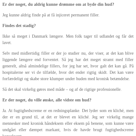
Er der noget, du aldrig kunne drømme om at byde din hud?
Jeg kunne aldrig finde på at få injiceret permanent filler.
Findes det stadig?
Ikke så meget i Danmark længere. Men folk tager til udlandet og får det
lavet.
Selv med midlertidig filler er der jo studier nu, der viser, at det kan blive
liggende længere end forventet. Så jeg har det meget stramt med filler
generelt, altså almindelige fillers, for jeg har set, hvor galt det kan gå. På
hospitalerne ser vi de tilfælde, hvor det ender rigtig skidt. Det kan være
forfærdeligt og skabe store klumper under huden med kronisk betændelse.
Så det skal virkelig gøres med måde – og af de rigtige professionelle.
Er der noget, du ville ønske, alle vidste om hud?
Ja. At fugtighedscreme er en redningsplanke. Det lyder som en kliché, men
der er en grund til, at det er blevet en kliché. Jeg ser virkelig mange
mennesker med kronisk håndeksem eller eksem på benene, som kunne være
undgået eller dæmpet markant, hvis de havde brugt fugtighedscreme