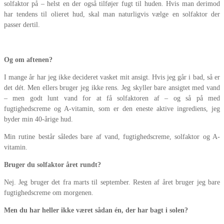
solfaktor på – helst en der også tilføjer fugt til huden. Hvis man derimod
har tendens til olieret hud, skal man naturligvis vælge en solfaktor der
passer dertil.
Og om aftenen?
I mange år har jeg ikke decideret vasket mit ansigt. Hvis jeg går i bad, så er
det dét. Men ellers bruger jeg ikke rens. Jeg skyller bare ansigtet med vand
– men godt lunt vand for at få solfaktoren af – og så på med
fugtighedscreme og A-vitamin, som er den eneste aktive ingrediens, jeg
byder min 40-årige hud.
Min rutine består således bare af vand, fugtighedscreme, solfaktor og A-
vitamin.
Bruger du solfaktor året rundt?
Nej. Jeg bruger det fra marts til september. Resten af året bruger jeg bare
fugtighedscreme om morgenen.
Men du har heller ikke været sådan én, der har bagt i solen?