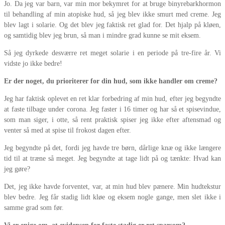
Jo. Da jeg var barn, var min mor bekymret for at bruge binyrebarkhormon
til behandling af min atopiske hud, så jeg blev ikke smurt med creme. Jeg
blev lagt i solarie. Og det blev jeg faktisk ret glad for. Det hjalp på kløen,
og samtidig blev jeg brun, så man i mindre grad kunne se mit eksem.
Så jeg dyrkede desværre ret meget solarie i en periode på tre-fire år. Vi
vidste jo ikke bedre!
Er der noget, du prioriterer for din hud, som ikke handler om creme?
Jeg har faktisk oplevet en ret klar forbedring af min hud, efter jeg begyndte
at faste tilbage under corona. Jeg faster i 16 timer og har så et spisevindue,
som man siger, i otte, så rent praktisk spiser jeg ikke efter aftensmad og
venter så med at spise til frokost dagen efter.
Jeg begyndte på det, fordi jeg havde tre børn, dårlige knæ og ikke længere
tid til at træne så meget. Jeg begyndte at tage lidt på og tænkte: Hvad kan
jeg gøre?
Det, jeg ikke havde forventet, var, at min hud blev pænere. Min hudtekstur
blev bedre. Jeg får stadig lidt kløe og eksem nogle gange, men slet ikke i
samme grad som før.