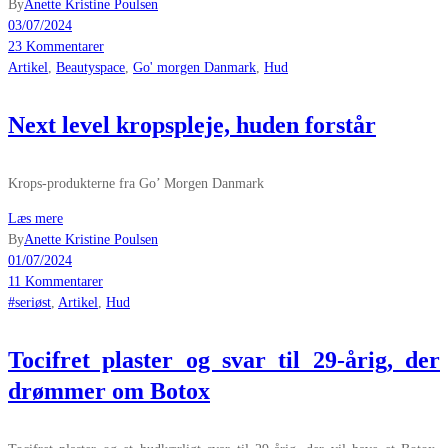
By
Anette Kristine Poulsen
03/07/2024
23 Kommentarer
Artikel
,
Beautyspace
,
Go' morgen Danmark
,
Hud
Next level kropspleje, huden forstår
Krops-produkterne fra Go’ Morgen Danmark
Læs mere
By
Anette Kristine Poulsen
01/07/2024
11 Kommentarer
#seriøst
,
Artikel
,
Hud
Tocifret plaster og svar til 29-årig, der
drømmer om Botox