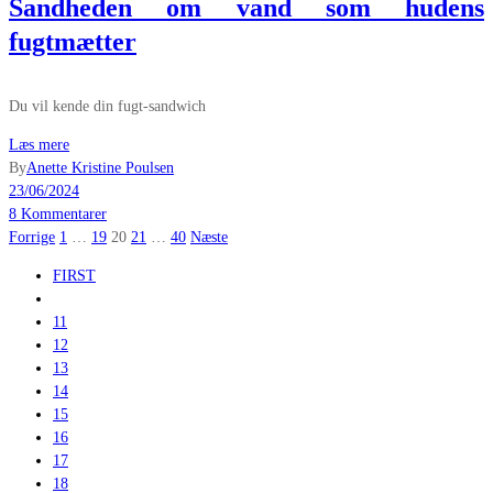
Sandheden om vand som hudens
fugtmætter
Du vil kende din fugt-sandwich
Læs mere
By
Anette Kristine Poulsen
23/06/2024
8 Kommentarer
Indlægsinddeling
Forrige
1
…
19
20
21
…
40
Næste
FIRST
11
12
13
14
15
16
17
18