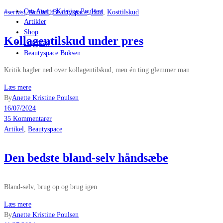
Om Anette Kristine Poulsen
#seriøst
,
Artikel
,
Beautyspace
,
Hud
,
Kosttilskud
Artikler
Shop
Kollagentilskud under pres
Foredrag
Beautyspace Boksen
Kritik hagler ned over kollagentilskud, men én ting glemmer man
Læs mere
By
Anette Kristine Poulsen
16/07/2024
35 Kommentarer
Artikel
,
Beautyspace
Den bedste bland-selv håndsæbe
Bland-selv, brug op og brug igen
Læs mere
By
Anette Kristine Poulsen