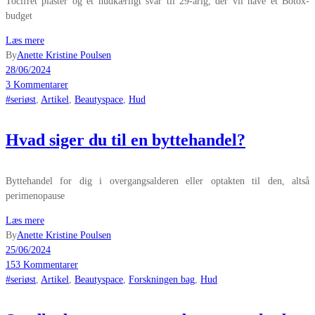
Tocifret plaster og et hudkærligt svar til 29-årig, der vil have et Botox-
budget
Læs mere
By
Anette Kristine Poulsen
28/06/2024
3 Kommentarer
#seriøst
,
Artikel
,
Beautyspace
,
Hud
Hvad siger du til en byttehandel?
Byttehandel for dig i overgangsalderen eller optakten til den, altså
perimenopause
Læs mere
By
Anette Kristine Poulsen
25/06/2024
153 Kommentarer
#seriøst
,
Artikel
,
Beautyspace
,
Forskningen bag
,
Hud