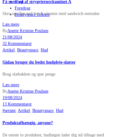
Få mest ud af strygejernsvitaminet A
Shop
Foredrag
Skru op eller ned for A-vitamin med sandwich-metoden
Beautyspace Boksen
Læs mere
By
Anette Kristine Poulsen
21/08/2024
32 Kommentarer
Artikel
,
Beautyspace
,
Hud
Sådan bruger du bedst hudpleje-slatter
Brug slatbakken og spar penge
Læs mere
By
Anette Kristine Poulsen
19/08/2024
13 Kommentarer
#seriøst
,
Artikel
,
Beautyspace
,
Hud
Produktafhængig, anyone?
De eneste to produkter, hudlægen lader dig stå tilbage med