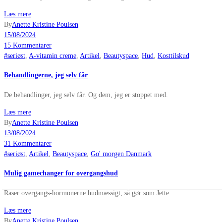
Læs mere
By
Anette Kristine Poulsen
15/08/2024
15 Kommentarer
#seriøst
,
A-vitamin creme
,
Artikel
,
Beautyspace
,
Hud
,
Kosttilskud
Behandlingerne, jeg selv får
De behandlinger, jeg selv får. Og dem, jeg er stoppet med.
Læs mere
By
Anette Kristine Poulsen
13/08/2024
31 Kommentarer
#seriøst
,
Artikel
,
Beautyspace
,
Go' morgen Danmark
Mulig gamechanger for overgangshud
Raser overgangs-hormonerne hudmæssigt, så gør som Jette
Læs mere
By
Anette Kristine Poulsen