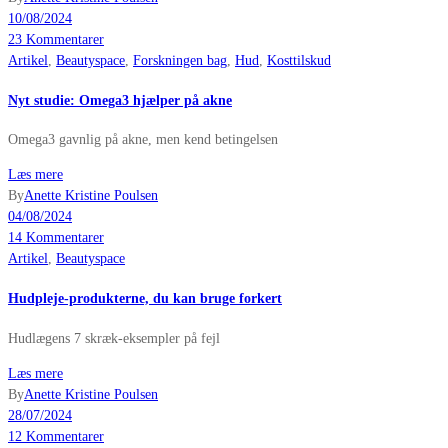
10/08/2024
23 Kommentarer
Artikel
,
Beautyspace
,
Forskningen bag
,
Hud
,
Kosttilskud
Nyt studie: Omega3 hjælper på akne
Omega3 gavnlig på akne, men kend betingelsen
Læs mere
By
Anette Kristine Poulsen
04/08/2024
14 Kommentarer
Artikel
,
Beautyspace
Hudpleje-produkterne, du kan bruge forkert
Hudlægens 7 skræk-eksempler på fejl
Læs mere
By
Anette Kristine Poulsen
28/07/2024
12 Kommentarer