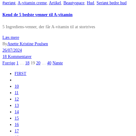
#seriøst
,
A-vitamin creme
,
Artikel
,
Beautyspace
,
Hud
,
Seriøst bedre hud
Kend de 5 bedste venner til A-vitamin
5 Ingrediens-venner, der får A-vitamin til at stortrives
Læs mere
By
Anette Kristine Poulsen
26/07/2024
18 Kommentarer
Indlægsinddeling
Forrige
1
…
18
19
20
…
40
Næste
FIRST
10
11
12
13
14
15
16
17