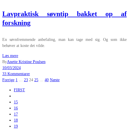
Lavpraktisk søvntip bakket op af
forskning
En søvnfremmende anbefaling, man kan tage med sig. Og som ikke
behøver at koste det vilde.
Læs mere
By
Anette Kristine Poulsen
10/03/2024
33 Kommentarer
Indlægsinddeling
Forrige
1
…
23
24
25
…
40
Næste
FIRST
15
16
17
18
19