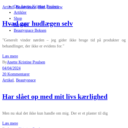
Om Anette Kristine Poulsen
Artikel
,
Beautyspace
,
Hud
,
Interview
Artikler
Shop
Hvad gør hudlægen selv
Foredrag
Beautyspace Boksen
”Generelt vinder nørden – jeg gider ikke bruge tid på produkter og
behandlinger, der ikke er evidens for.”
Læs mere
By
Anette Kristine Poulsen
04/04/2024
20 Kommentarer
Artikel
,
Beautyspace
Har slået op med mit livs kærlighed
Men nu skal det ikke kun handle om mig. Der er et plaster til dig
Læs mere