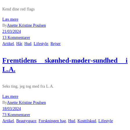
Kend dine red flags
Læs mere
By
Anette Kristine Poulsen
21/03/2024
13 Kommentarer
Artikel
,
Hår
,
Hud
,
Lifestyle
,
Rejser
Fremtidens skønhed-møder-sundhed i
L.A.
Seks ting, jeg tog med fra L.A.
Læs mere
By
Anette Kristine Poulsen
18/03/2024
73 Kommentarer
Artikel
,
Beautyspace
,
Forskningen bag
,
Hud
,
Kosttilskud
,
Lifestyle