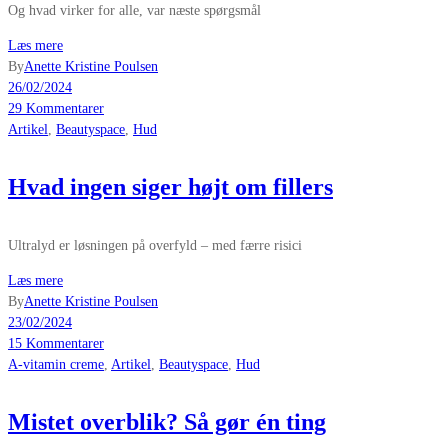
Og hvad virker for alle, var næste spørgsmål
Læs mere
By
Anette Kristine Poulsen
26/02/2024
29 Kommentarer
Artikel
,
Beautyspace
,
Hud
Hvad ingen siger højt om fillers
Ultralyd er løsningen på overfyld – med færre risici
Læs mere
By
Anette Kristine Poulsen
23/02/2024
15 Kommentarer
A-vitamin creme
,
Artikel
,
Beautyspace
,
Hud
Mistet overblik? Så gør én ting