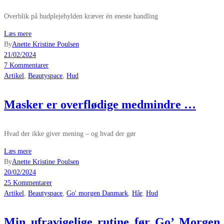
Overblik på hudplejehylden kræver én eneste handling
Læs mere
By
Anette Kristine Poulsen
21/02/2024
7 Kommentarer
Artikel
,
Beautyspace
,
Hud
Masker er overflødige medmindre …
Hvad der ikke giver mening – og hvad der gør
Læs mere
By
Anette Kristine Poulsen
20/02/2024
25 Kommentarer
Artikel
,
Beautyspace
,
Go' morgen Danmark
,
Hår
,
Hud
Min ufravigelige rutine før Go’ Morgen