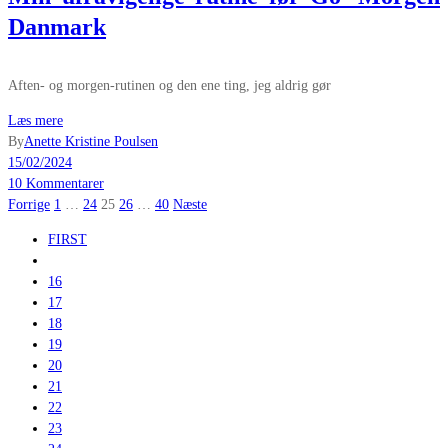
Danmark
Aften- og morgen-rutinen og den ene ting, jeg aldrig gør
Læs mere
By
Anette Kristine Poulsen
15/02/2024
10 Kommentarer
Indlægsinddeling
Forrige
1
…
24
25
26
…
40
Næste
FIRST
16
17
18
19
20
21
22
23