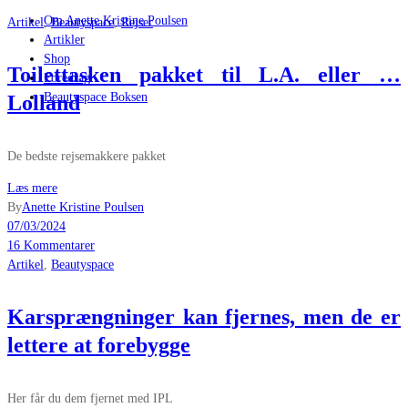
Om Anette Kristine Poulsen
Artikel
,
Beautyspace
,
Rejser
Artikler
Shop
Toilettasken pakket til L.A. eller …
Foredrag
Beautyspace Boksen
Lolland
De bedste rejsemakkere pakket
Læs mere
By
Anette Kristine Poulsen
07/03/2024
16 Kommentarer
Artikel
,
Beautyspace
Karsprængninger kan fjernes, men de er
lettere at forebygge
Her får du dem fjernet med IPL