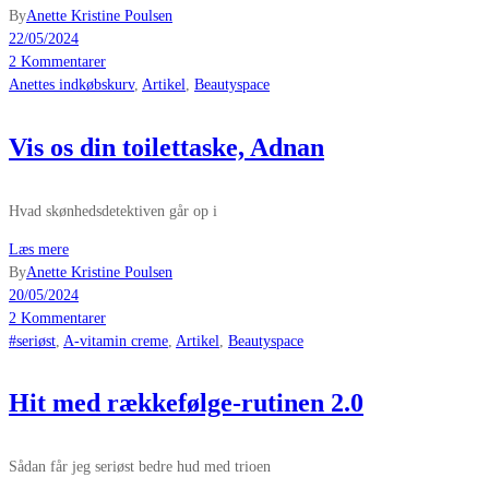
By
Anette Kristine Poulsen
22/05/2024
2 Kommentarer
Anettes indkøbskurv
,
Artikel
,
Beautyspace
Vis os din toilettaske, Adnan
Hvad skønhedsdetektiven går op i
Læs mere
By
Anette Kristine Poulsen
20/05/2024
2 Kommentarer
#seriøst
,
A-vitamin creme
,
Artikel
,
Beautyspace
Hit med rækkefølge-rutinen 2.0
Sådan får jeg seriøst bedre hud med trioen