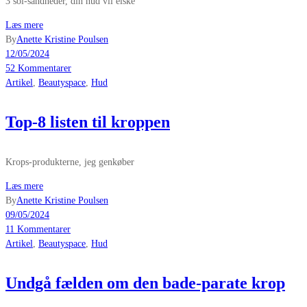
3 sol-sandheder, din hud vil elske
Læs mere
By
Anette Kristine Poulsen
12/05/2024
52 Kommentarer
Artikel
,
Beautyspace
,
Hud
Top-8 listen til kroppen
Krops-produkterne, jeg genkøber
Læs mere
By
Anette Kristine Poulsen
09/05/2024
11 Kommentarer
Artikel
,
Beautyspace
,
Hud
Undgå fælden om den bade-parate krop