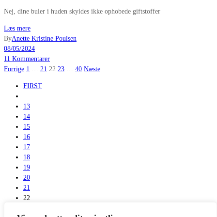
Nej, dine buler i huden skyldes ikke ophobede giftstoffer
Læs mere
By
Anette Kristine Poulsen
08/05/2024
11 Kommentarer
Indlægsinddeling
Forrige
1
…
21
22
23
…
40
Næste
FIRST
13
14
15
16
17
18
19
20
21
22
23