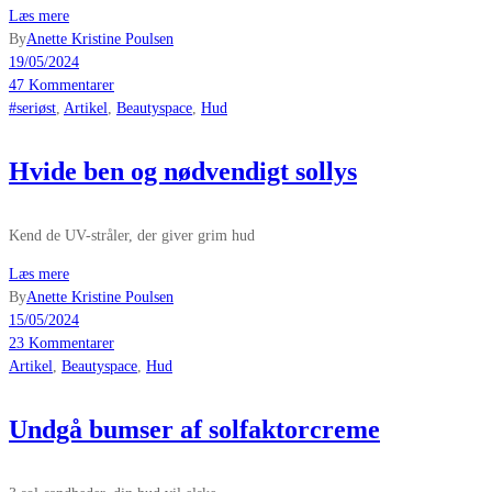
Læs mere
By
Anette Kristine Poulsen
19/05/2024
47 Kommentarer
#seriøst
,
Artikel
,
Beautyspace
,
Hud
Hvide ben og nødvendigt sollys
Kend de UV-stråler, der giver grim hud
Læs mere
By
Anette Kristine Poulsen
15/05/2024
23 Kommentarer
Artikel
,
Beautyspace
,
Hud
Undgå bumser af solfaktorcreme