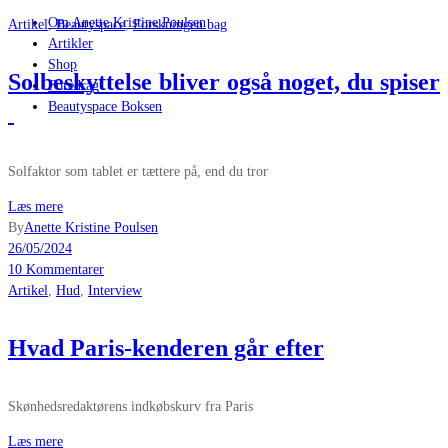
Om Anette Kristine Poulsen
Artikel
,
Beautyspace
,
Forskningen bag
Artikler
Shop
Solbeskyttelse bliver også noget, du spiser
Foredrag
Beautyspace Boksen
Solfaktor som tablet er tættere på, end du tror
Læs mere
By
Anette Kristine Poulsen
26/05/2024
10 Kommentarer
Artikel
,
Hud
,
Interview
Hvad Paris-kenderen går efter
Skønhedsredaktørens indkøbskurv fra Paris
Læs mere