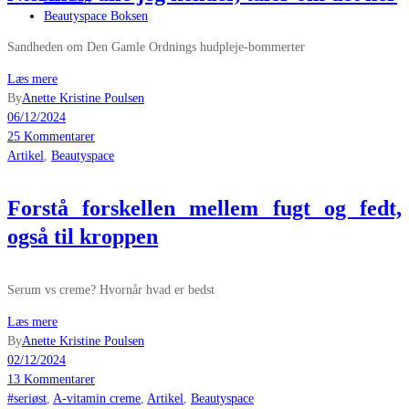
Beautyspace Boksen
Sandheden om Den Gamle Ordnings hudpleje-bommerter
Læs mere
By
Anette Kristine Poulsen
06/12/2024
25 Kommentarer
Artikel
,
Beautyspace
Forstå forskellen mellem fugt og fedt,
også til kroppen
Serum vs creme? Hvornår hvad er bedst
Læs mere
By
Anette Kristine Poulsen
02/12/2024
13 Kommentarer
#seriøst
,
A-vitamin creme
,
Artikel
,
Beautyspace