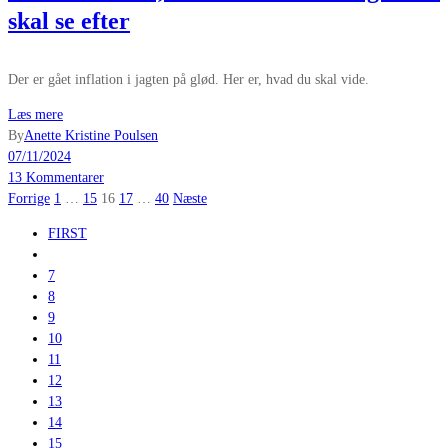
skal se efter
Der er gået inflation i jagten på glød. Her er, hvad du skal vide.
Læs mere
By
Anette Kristine Poulsen
07/11/2024
13 Kommentarer
Indlægsinddeling
Forrige
1
…
15
16
17
…
40
Næste
FIRST
7
8
9
10
11
12
13
14
15