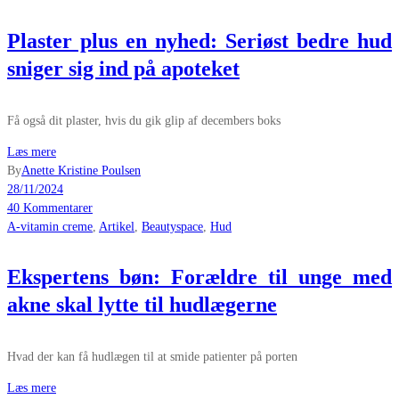
Plaster plus en nyhed: Seriøst bedre hud
sniger sig ind på apoteket
Få også dit plaster, hvis du gik glip af decembers boks
Læs mere
By
Anette Kristine Poulsen
28/11/2024
40 Kommentarer
A-vitamin creme
,
Artikel
,
Beautyspace
,
Hud
Ekspertens bøn: Forældre til unge med
akne skal lytte til hudlægerne
Hvad der kan få hudlægen til at smide patienter på porten
Læs mere