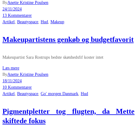
By
Anette Kristine Poulsen
24/11/2024
13 Kommentarer
Artikel
,
Beautyspace
,
Hud
,
Makeup
Makeupartistens genkøb og budgetfavorit
Makeupartist Sara Rostrups bedste skønhedsfif koster intet
Læs mere
By
Anette Kristine Poulsen
18/11/2024
10 Kommentarer
Artikel
,
Beautyspace
,
Go' morgen Danmark
,
Hud
Pigmentpletter tog flugten, da Mette
skiftede fokus