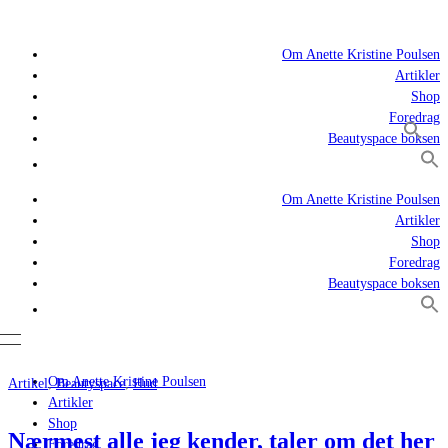
Om Anette Kristine Poulsen
Artikler
Shop
Foredrag
Beautyspace boksen
Om Anette Kristine Poulsen
Artikler
Shop
Foredrag
Beautyspace boksen
Om Anette Kristine Poulsen
Artikel
,
Beautyspace
,
Hud
Artikler
Shop
Nærmest alle jeg kender, taler om det her
Foredrag