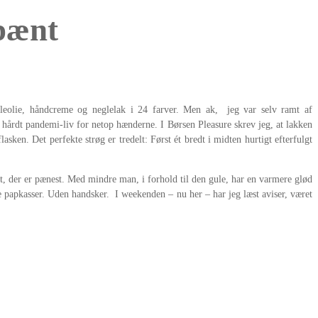
 pænt
leolie, håndcreme og neglelak i 24 farver. Men ak, jeg var selv ramt af
 hårdt pandemi-liv for netop hænderne. I Børsen Pleasure skrev jeg, at lakken
sken. Det perfekte strøg er tredelt: Først ét bredt i midten hurtigt efterfulgt
det, der er pænest. Med mindre man, i forhold til den gule, har en varmere glød
sse papkasser. Uden handsker. I weekenden – nu her – har jeg læst aviser, været