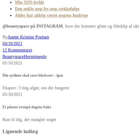
Min SOS-hylde
Den enkle step-by-step rækkefølge
Alder har aldrig været nogens hudtype
@beautyspace på INSTAGRAM
, hvor der kommer glimt og filmklip af ok
By
Anette Kristine Poulsen
04/10/2021
12 Kommentarer
Beautyspace
Hermès
negle
01/10/2021
Din eyeliner skal være blæksort – igen
Ekspert: 3 ting afgør, om det fungerer
05/10/2021
Et plaster ovenpå dagens boks
Kun til dig, der mangler noget
Lignende indlæg