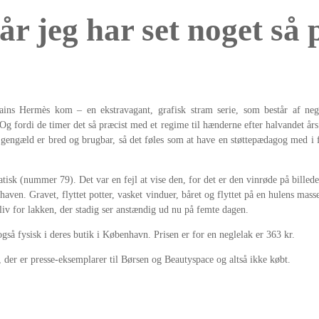
r jeg har set noget så
ns Hermès kom – en ekstravagant, grafisk stram serie, som består af neg
Og fordi de timer det så præcist med et regime til hænderne efter halvandet års
gengæld er bred og brugbar, så det føles som at have en støttepædagog med i fla
kratisk (nummer 79). Det var en fejl at vise den, for det er den vinrøde på bille
haven. Gravet, flyttet potter, vasket vinduer, båret og flyttet på en hulens ma
e liv for lakken, der stadig ser anstændig ud nu på femte dagen.
å fysisk i deres butik i København. Prisen er for en neglelak er 363 kr.
 der er presse-eksemplarer til Børsen og Beautyspace og altså ikke købt.