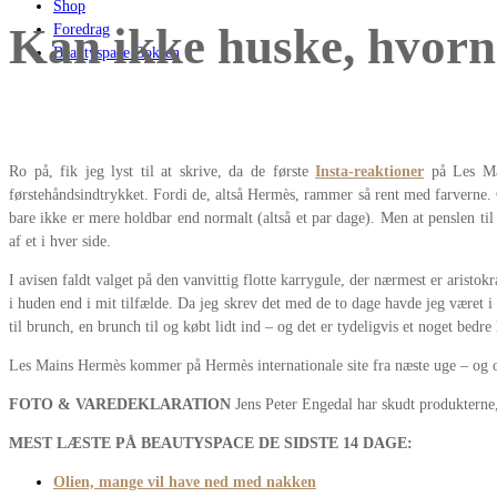
Shop
Kan ikke huske, hvornå
Foredrag
Beautyspace Boksen
Ro på, fik jeg lyst til at skrive, da de første
Insta-reaktioner
på Les Mai
førstehåndsindtrykket. Fordi de, altså Hermès, rammer så rent med farverne. 
bare ikke er mere holdbar end normalt (altså et par dage). Men at penslen til 
af et i hver side.
I avisen faldt valget på den vanvittig flotte karrygule, der nærmest er aristo
i huden end i mit tilfælde. Da jeg skrev det med de to dage havde jeg været i 
til brunch, en brunch til og købt lidt ind – og det er tydeligvis et noget bedr
Les Mains Hermès kommer på Hermès internationale site fra næste uge – og ogs
FOTO & VAREDEKLARATION
Jens Peter Engedal har skudt produkterne,
MEST LÆSTE PÅ BEAUTYSPACE DE SIDSTE 14 DAGE:
Olien, mange vil have ned med nakken