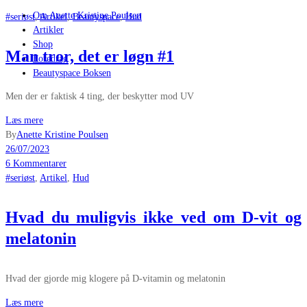
Om Anette Kristine Poulsen
#seriøst
,
Artikel
,
Beautyspace
,
Hud
Artikler
Shop
Man tror, det er løgn #1
Foredrag
Beautyspace Boksen
Men der er faktisk 4 ting, der beskytter mod UV
Læs mere
By
Anette Kristine Poulsen
26/07/2023
6 Kommentarer
#seriøst
,
Artikel
,
Hud
Hvad du muligvis ikke ved om D-vit og
melatonin
Hvad der gjorde mig klogere på D-vitamin og melatonin
Læs mere