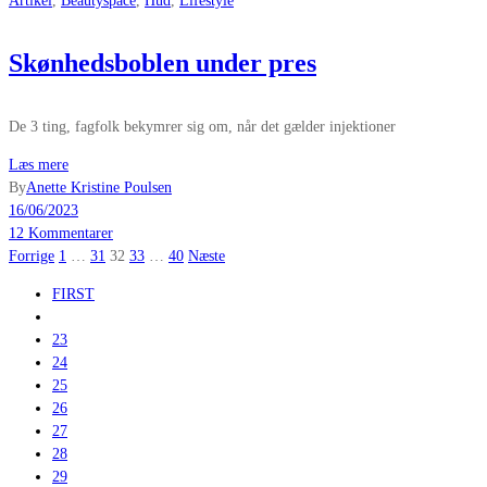
Artikel
,
Beautyspace
,
Hud
,
Lifestyle
Skønhedsboblen under pres
De 3 ting, fagfolk bekymrer sig om, når det gælder injektioner
Læs mere
By
Anette Kristine Poulsen
16/06/2023
12 Kommentarer
Indlægsinddeling
Forrige
1
…
31
32
33
…
40
Næste
FIRST
23
24
25
26
27
28
29