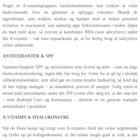
Nogle af A-vitamingruppens familiemedlemmer kan risikere at virke
hudirriterende, hvis du glemmer at opbygge tolerance. Blandt de
ingredienser, som trækker modsat og hjælper med at dulme potentiel
irritation, er niacinamid, som samtidig øger fedtsyreniveauet i huden. Døjer
du med mild akne, så overvej at kombinere BHA (som salicylsyre) under
din A-vitamin – vær bare opmærksom på, at for heftig brug af salicylsyre
virker udtørrende.
ANTIOXIDANTER & SPF
Sammen fungerer SPF og antioxidanter som livrem og seler – som en slags
ekstra-ekstraforsikring, ingen
ikke
har brug for. Frem for at gå op i tårnhøj
solbeskyttelsesfaktor, som altid gør en creme mindre hudkærlig, så hold dig
til den rigtige mængde – en mandelstor portion til ansigtet. Vælg enten et
serum med antioxidanter under din SPF-creme eller sørg for, at der som her
– med Rudolph Care og Karmameju – allerede er en generøs mængde
antioxidanter i produktet.
A-VITAMIN & HYALURONSYRE
Når de fleste kaster sig ivrigt over A-vitamin, fordi det virker udglattende
og fylder op på kollagenkontoen, er det måske meget godt at vide, at det