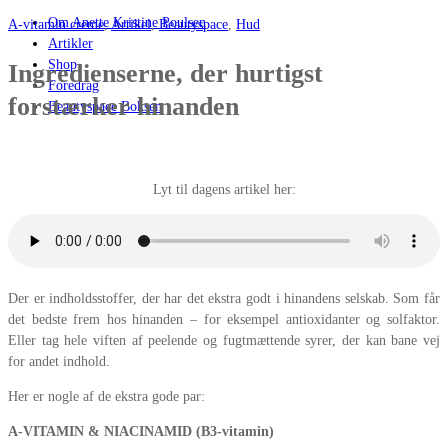
Om Anette Kristine Poulsen
A-vitamin creme
,
Artikel
,
Beautyspace
,
Hud
Artikler
Shop
Ingredienserne, der hurtigst
Foredrag
forstærker hinanden
Beautyspace Boksen
Lyt til dagens artikel her:
Der er indholdsstoffer, der har det ekstra godt i hinandens selskab. Som får
det bedste frem hos hinanden – for eksempel antioxidanter og solfaktor.
Eller tag hele viften af peelende og fugtmættende syrer, der kan bane vej
for andet indhold.
Her er nogle af de ekstra gode par:
A-VITAMIN & NIACINAMID (B3-vitamin)