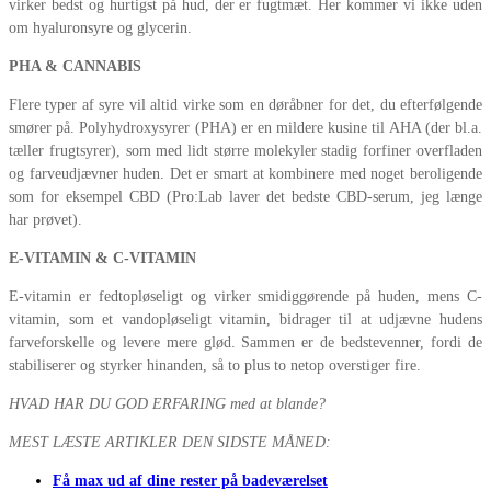
virker bedst og hurtigst på hud, der er fugtmæt. Her kommer vi ikke uden
om hyaluronsyre og glycerin.
PHA & CANNABIS
Flere typer af syre vil altid virke som en døråbner for det, du efterfølgende
smører på. Polyhydroxysyrer (PHA) er en mildere kusine til AHA (der bl.a.
tæller frugtsyrer), som med lidt større molekyler stadig forfiner overfladen
og farveudjævner huden. Det er smart at kombinere med noget beroligende
som for eksempel CBD (Pro:Lab laver det bedste CBD-serum, jeg længe
har prøvet).
E-VITAMIN & C-VITAMIN
E-vitamin er fedtopløseligt og virker smidiggørende på huden, mens C-
vitamin, som et vandopløseligt vitamin, bidrager til at udjævne hudens
farveforskelle og levere mere glød. Sammen er de bedstevenner, fordi de
stabiliserer og styrker hinanden, så to plus to netop overstiger fire.
HVAD HAR DU GOD ERFARING med at blande?
MEST LÆSTE ARTIKLER DEN SIDSTE MÅNED:
Få max ud af dine rester på badeværelset