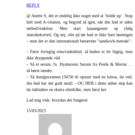
REPLY
@ Anette S, det er endelig ikke noget med at ‘holde up’. Stop
helt med A-vitamin, og begynd så igen, når din hud er uden
tørhed/reaktion. Men start laaaangsomt op (følg
instrukskortet). Og nej, olie på tør hud er ikke bare løsningen
– men det er den internationalt benævnte “sandwich-metode”:
– Først forsigtig rens/vaskeklud, så huden er let fugtig, men
ikke dryppende våd
– Så et serum, fx. Hyaluronic Serum fra Pestle & Mortar …
så børst tænder
– Så Ansigtscremen (50/50 til opstart med en lotion, du ved,
din hud har det godt med) – OG HER i dette sidste step kan
du inkludere en ekstra oliedråbe, men først her
Lad mig vide, hvordan det fungerer.
15/03/2023