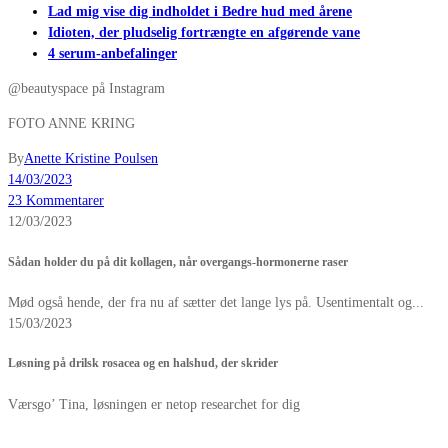
Lad mig vise dig indholdet i Bedre hud med årene
Idioten, der pludselig fortrængte en afgørende vane
4 serum-anbefalinger
@beautyspace på Instagram
FOTO ANNE KRING
By
Anette Kristine Poulsen
14/03/2023
23 Kommentarer
12/03/2023
Sådan holder du på dit kollagen, når overgangs-hormonerne raser
Mød også hende, der fra nu af sætter det lange lys på. Usentimentalt og...
15/03/2023
Løsning på drilsk rosacea og en halshud, der skrider
Værsgo’ Tina, løsningen er netop researchet for dig