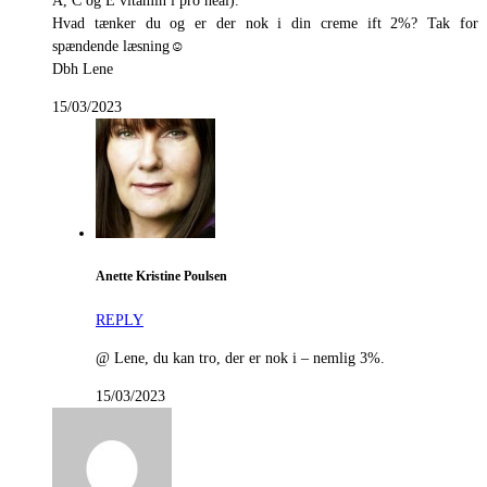
A, C og E vitamin i pro heal).
Hvad tænker du og er der nok i din creme ift 2%? Tak for
spændende læsning☺️
Dbh Lene
15/03/2023
Anette Kristine Poulsen
REPLY
@ Lene, du kan tro, der er nok i – nemlig 3%.
15/03/2023