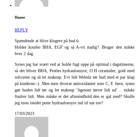
Hanne
REPLY
Spændende at blive klogere på hud☺️
Holder kombo BHA, EGF og så A-vit stadig?. Bruger den måske
hver 2 dag.
Synes jeg har svært ved at holde fugt oppe på optimal i dagstimerne,
så det bliver BHA, Pestles hydraulonsyre, O.H ceramider, godt med
solcreme og så let makeup. Evt lidt Weleda tør hud med et par klap
på kinderne:-). Men men diverse antioxidanter som C, E først, synes
gør huden lidt tør og let makeup ‘ligesom tørrer lidt ud’… måske
fnulrer lidt. Men måske er det aftenindhold den er gal med? Skulle
jeg mon istedet putte hydraulonsyre ind til nat too?
17/03/2023