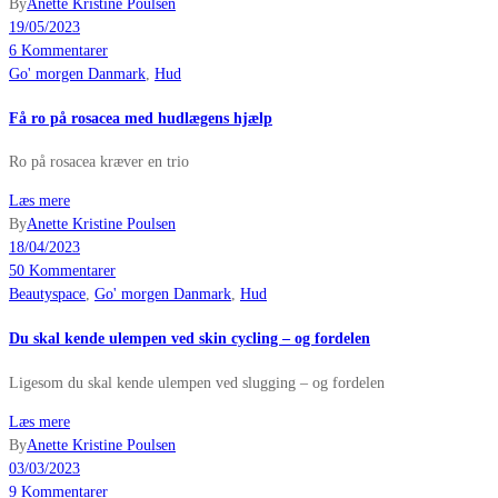
By
Anette Kristine Poulsen
19/05/2023
6 Kommentarer
Go' morgen Danmark
,
Hud
Få ro på rosacea med hudlægens hjælp
Ro på rosacea kræver en trio
Læs mere
By
Anette Kristine Poulsen
18/04/2023
50 Kommentarer
Beautyspace
,
Go' morgen Danmark
,
Hud
Du skal kende ulempen ved skin cycling – og fordelen
Ligesom du skal kende ulempen ved slugging – og fordelen
Læs mere
By
Anette Kristine Poulsen
03/03/2023
9 Kommentarer