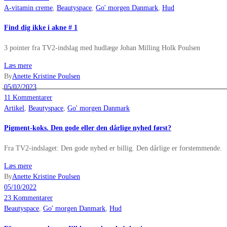
A-vitamin creme
,
Beautyspace
,
Go' morgen Danmark
,
Hud
Find dig ikke i akne # 1
3 pointer fra TV2-indslag med hudlæge Johan Milling Holk Poulsen
Læs mere
By
Anette Kristine Poulsen
05/02/2023
11 Kommentarer
Artikel
,
Beautyspace
,
Go' morgen Danmark
Pigment-koks. Den gode eller den dårlige nyhed først?
Fra TV2-indslaget: Den gode nyhed er billig. Den dårlige er forstemmende.
Læs mere
By
Anette Kristine Poulsen
05/10/2022
23 Kommentarer
Beautyspace
,
Go' morgen Danmark
,
Hud