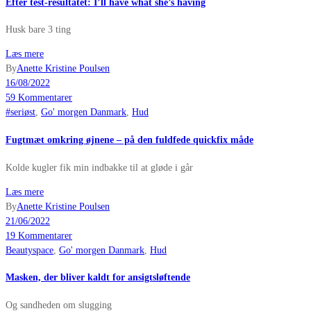
Efter test-resultatet: I’ll have what she’s having
Husk bare 3 ting
Læs mere
By
Anette Kristine Poulsen
16/08/2022
59 Kommentarer
#seriøst
,
Go' morgen Danmark
,
Hud
Fugtmæt omkring øjnene – på den fuldfede quickfix måde
Kolde kugler fik min indbakke til at gløde i går
Læs mere
By
Anette Kristine Poulsen
21/06/2022
19 Kommentarer
Beautyspace
,
Go' morgen Danmark
,
Hud
Masken, der bliver kaldt for ansigtsløftende
Og sandheden om slugging