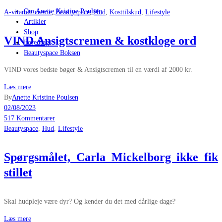
Om Anette Kristine Poulsen
A-vitamin creme
,
Beautyspace
,
Hud
,
Kosttilskud
,
Lifestyle
Artikler
Shop
VIND Ansigtscremen & kostkloge ord
Foredrag
Beautyspace Boksen
VIND vores bedste bøger & Ansigtscremen til en værdi af 2000 kr.
Læs mere
By
Anette Kristine Poulsen
02/08/2023
517 Kommentarer
Beautyspace
,
Hud
,
Lifestyle
Spørgsmålet, Carla Mickelborg ikke fik
stillet
Skal hudpleje være dyr? Og kender du det med dårlige dage?
Læs mere