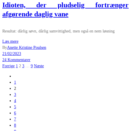
Idioten, der pludselig fortrænger
afgørende daglig vane
Resultat: dårlig søvn, dårlig samvittighed, men også en nem løsning
Læs mere
By
Anette Kristine Poulsen
21/02/2023
24 Kommentarer
Indlægsinddeling
Forrige
1
2
3
…
9
Næste
1
2
3
4
5
6
7
8