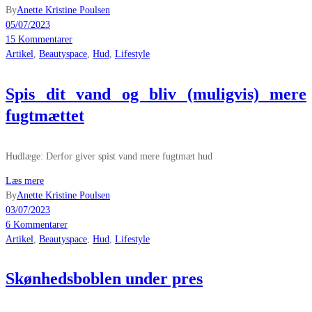
By
Anette Kristine Poulsen
05/07/2023
15 Kommentarer
Artikel
,
Beautyspace
,
Hud
,
Lifestyle
Spis dit vand og bliv (muligvis) mere
fugtmættet
Hudlæge: Derfor giver spist vand mere fugtmæt hud
Læs mere
By
Anette Kristine Poulsen
03/07/2023
6 Kommentarer
Artikel
,
Beautyspace
,
Hud
,
Lifestyle
Skønhedsboblen under pres