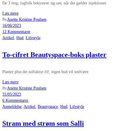
De 3 ting, fagfolk bekymrer sig om, når det gælder injektioner
Læs mere
By
Anette Kristine Poulsen
16/06/2023
12 Kommentarer
Artikel
,
Hud
,
Lifestyle
To-cifret Beautyspace-boks plaster
Plaster plus det solfaktor-fif, ingen hud vil undvære
Læs mere
By
Anette Kristine Poulsen
31/05/2023
6 Kommentarer
Anmeldelse
,
Artikel
,
Beautyspace
,
Hud
,
Lifestyle
Stram med strøm som Salli