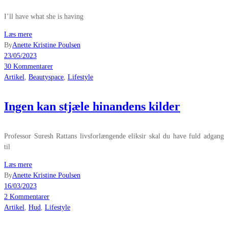
I’ll have what she is having
Læs mere
By
Anette Kristine Poulsen
23/05/2023
30 Kommentarer
Artikel
,
Beautyspace
,
Lifestyle
Ingen kan stjæle hinandens kilder
Professor Suresh Rattans livsforlængende eliksir skal du have fuld adgang
til
Læs mere
By
Anette Kristine Poulsen
16/03/2023
2 Kommentarer
Artikel
,
Hud
,
Lifestyle