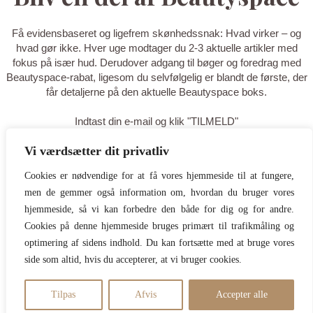
Få evidensbaseret og ligefrem skønhedssnak: Hvad virker – og
hvad gør ikke. Hver uge modtager du 2-3 aktuelle artikler med
fokus på især hud. Derudover adgang til bøger og foredrag med
Beautyspace-rabat, ligesom du selvfølgelig er blandt de første, der
får detaljerne på den aktuelle Beautyspace boks.
Indtast din e-mail og klik "TILMELD"
Vi værdsætter dit privatliv
TILMELD
Cookies er nødvendige for at få vores hjemmeside til at fungere,
men de gemmer også information om, hvordan du bruger vores
Tak for din tilmelding - du er nu på
hjemmeside, så vi kan forbedre den både for dig og for andre.
listen! Tilføj gerne
Cookies på denne hjemmeside bruges primært til trafikmåling og
optimering af sidens indhold. Du kan fortsætte med at bruge vores
hello@beautyspace.dk til dine
side som altid, hvis du accepterer, at vi bruger cookies.
kontakter, så du er sikker på at
mails ikke går i spam.
Tilpas
Afvis
Accepter alle