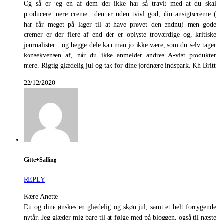
Og så er jeg en af dem der ikke har så travlt med at du skal
producere mere creme…den er uden tvivl god, din ansigtscreme (
har får meget på lager til at have prøvet den endnu) men gode
cremer er der flere af end der er oplyste troværdige og, kritiske
journalister…og begge dele kan man jo ikke være, som du selv tager
konsekvensen af, når du ikke anmelder andres A-vist produkter
mere. Rigtig glædelig jul og tak for dine jordnære indspark. Kh Britt
22/12/2020
Gitte+Salling
REPLY
Kære Anette
Du og dine ønskes en glædelig og skøn jul, samt et helt forrygende
nytår. Jeg glæder mig bare til at følge med på bloggen, også til næste