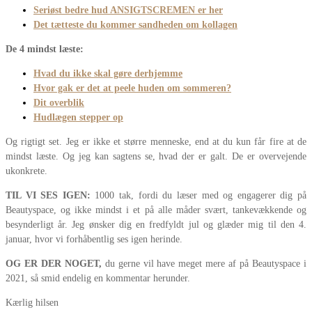
Seriøst bedre hud ANSIGTSCREMEN er her
Det tætteste du kommer sandheden om kollagen
De 4 mindst læste:
Hvad du ikke skal gøre derhjemme
Hvor gak er det at peele huden om sommeren?
Dit overblik
Hudlægen stepper op
Og rigtigt set. Jeg er ikke et større menneske, end at du kun får fire at de
mindst læste. Og jeg kan sagtens se, hvad der er galt. De er overvejende
ukonkrete.
TIL VI SES IGEN:
1000 tak, fordi du læser med og engagerer dig på
Beautyspace, og ikke mindst i et på alle måder svært, tankevækkende og
besynderligt år. Jeg ønsker dig en fredfyldt jul og glæder mig til den 4.
januar, hvor vi forhåbentlig ses igen herinde.
OG ER DER NOGET,
du gerne vil have meget mere af på Beautyspace i
2021, så smid endelig en kommentar herunder.
Kærlig hilsen