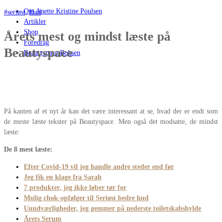
Om Anette Kristine Poulsen
#seriøst
,
Hud
Artikler
Shop
Årets mest og mindst læste på
Foredrag
Beautyspace
Beautyspace Boksen
På kanten af et nyt år kan det være interessant at se, hvad der er endt som
de meste læste tekster på Beautyspace. Men også det modsatte, de mindst
læste:
De 8 mest læste:
Efter Covid-19 vil jeg handle andre steder end før
Jeg fik en klage fra Sarah
7 produkter, jeg ikke løber tør for
Mulig chok-opfølger til Seriøst bedre hud
Uundværligheder, jeg gemmer på nederste toiletskabshylde
Årets Serum