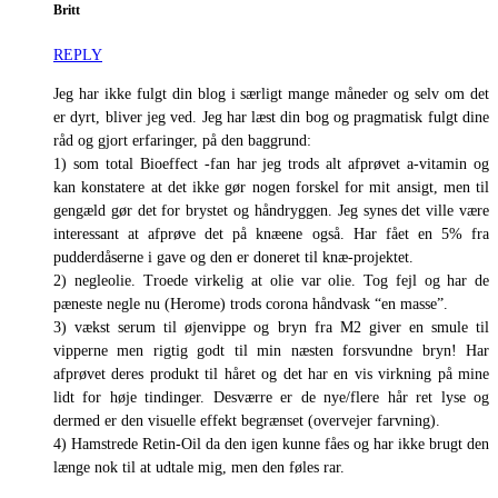
Britt
REPLY
Jeg har ikke fulgt din blog i særligt mange måneder og selv om det
er dyrt, bliver jeg ved. Jeg har læst din bog og pragmatisk fulgt dine
råd og gjort erfaringer, på den baggrund:
1) som total Bioeffect -fan har jeg trods alt afprøvet a-vitamin og
kan konstatere at det ikke gør nogen forskel for mit ansigt, men til
gengæld gør det for brystet og håndryggen. Jeg synes det ville være
interessant at afprøve det på knæene også. Har fået en 5% fra
pudderdåserne i gave og den er doneret til knæ-projektet.
2) negleolie. Troede virkelig at olie var olie. Tog fejl og har de
pæneste negle nu (Herome) trods corona håndvask “en masse”.
3) vækst serum til øjenvippe og bryn fra M2 giver en smule til
vipperne men rigtig godt til min næsten forsvundne bryn! Har
afprøvet deres produkt til håret og det har en vis virkning på mine
lidt for høje tindinger. Desværre er de nye/flere hår ret lyse og
dermed er den visuelle effekt begrænset (overvejer farvning).
4) Hamstrede Retin-Oil da den igen kunne fåes og har ikke brugt den
længe nok til at udtale mig, men den føles rar.