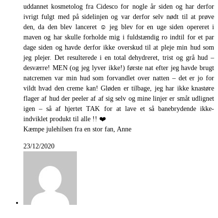
uddannet kosmetolog fra Cidesco for nogle år siden og har derfor
ivrigt fulgt med på sidelinjen og var derfor selv nødt til at prøve
den, da den blev lanceret ☺️ jeg blev for en uge siden opereret i
maven og har skulle forholde mig i fuldstændig ro indtil for et par
dage siden og havde derfor ikke overskud til at pleje min hud som
jeg plejer. Det resulterede i en total dehydreret, trist og grå hud –
desværre! MEN (og jeg lyver ikke!) første nat efter jeg havde brugt
natcremen var min hud som forvandlet over natten – det er jo for
vildt hvad den creme kan! Gløden er tilbage, jeg har ikke knastøre
flager af hud der peeler af af sig selv og mine linjer er småt udlignet
igen – så af hjertet TAK for at lave et så banebrydende ikke-
indviklet produkt til alle !! ❤️
Kæmpe julehilsen fra en stor fan, Anne
23/12/2020